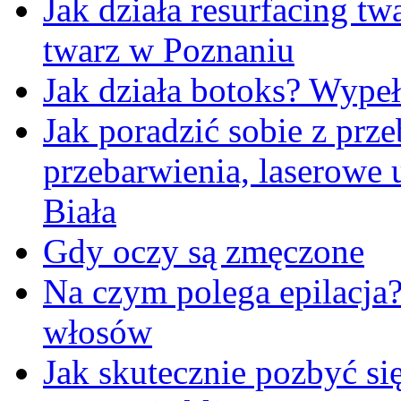
Jak działa resurfacing t
twarz w Poznaniu
Jak działa botoks? Wypeł
Jak poradzić sobie z pr
przebarwienia, laserowe
Biała
Gdy oczy są zmęczone
Na czym polega epilacja
włosów
Jak skutecznie pozbyć się