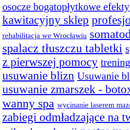
osocze bogatopłytkowe efekty
kawitacyjny sklep
profesj
somatod
rehabilitacja we Wrocławiu
spalacz tłuszczu tabletki
z pierwszej pomocy
trenin
usuwanie blizn
Usuwanie bl
usuwanie zmarszek - boto
wanny spa
wycinanie laserem maz
zabiegi odmładzające na t