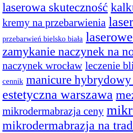
laserowa skuteczność
kalk
lase
kremy na przebarwienia
laserowe
przebarwień bielsko biała
zamykanie naczynek na n
naczynek wrocław
leczenie bl
manicure hybrydowy
cennik
estetyczna warszawa
mez
mikr
mikrodermabrazja ceny
mikrodermabrazja na trad