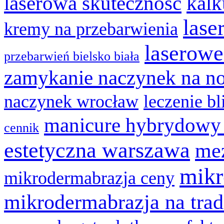
laserowa skuteczność
kalk
lase
kremy na przebarwienia
laserowe
przebarwień bielsko biała
zamykanie naczynek na n
naczynek wrocław
leczenie bl
manicure hybrydowy
cennik
estetyczna warszawa
mez
mikr
mikrodermabrazja ceny
mikrodermabrazja na trad