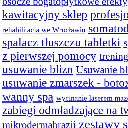
osocze bogatopłytkowe efekty
kawitacyjny sklep
profesj
somatod
rehabilitacja we Wrocławiu
spalacz tłuszczu tabletki
z pierwszej pomocy
trenin
usuwanie blizn
Usuwanie bl
usuwanie zmarszek - boto
wanny spa
wycinanie laserem maz
zabiegi odmładzające na t
zestawy 
mikrodermabrazji