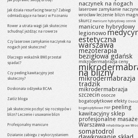
Jak poprawić swoją urodę?
naczynek na nogach
laserowe zamykanie naczyn
Jak działa resurfacing twarzy? Zabiegi
wrocław
leczenie blizn
magn
odmładzające na twarz w Poznaniu
skurcz
manicure hybrydowy cennik
manicure hybrydowy
Rower a utrata wagi: Jak skutecznie
medycy
schudnąć jeżdżąc na rowerze
legionowo
estetyczna
Czy laserowe zamykanie naczynek na
warszawa
nogach jest skuteczne?
mezoterapia
bezigłowa gdańsk
Dlaczego wskaźnik BMI przestał
mikrodermabrazja ceny
spadać?
mikrodermabr
na blizny
Czy peeling kawitacyjny jest
mikrodermabrazja
skuteczny?
tradzik
mikrodermabrazja
Doskonała odżywka BCAA
szczecin
osocze
Załóż bloga
bogatopłytkowe efekty
Osocz
peeling
bogatopłytkowe PRP
Jak skutecznie pozbyć się rozstępów i
kawitacyjny sklep
blizn? Leczenie i usuwanie blizn
profesjonalne masaże
Warszawa
Profesjonalny manicure
rehabilitacja we Wro
somatodrol
Działanie zabiegu z wykorzystaniem
dawkowanie skład