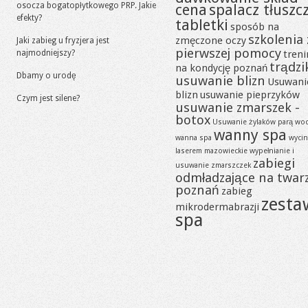
osocza bogatopłytkowego PRP. Jakie
cena
spalacz tłuszc
efekty?
tabletki
sposób na
szkolenia 
zmęczone oczy
Jaki zabieg u fryzjera jest
pierwszej pomocy
najmodniejszy?
tren
trądzi
na kondycję poznań
Dbamy o urodę
usuwanie blizn
Usuwani
blizn
usuwanie pieprzyków
Czym jest silene?
usuwanie zmarszek -
botox
Usuwanie żylaków parą wo
wanny spa
wanna spa
wycin
laserem mazowieckie
wypełnianie i
zabiegi
usuwanie zmarszczek
odmładzające na twar
poznań
zabieg
zesta
mikrodermabrazji
spa