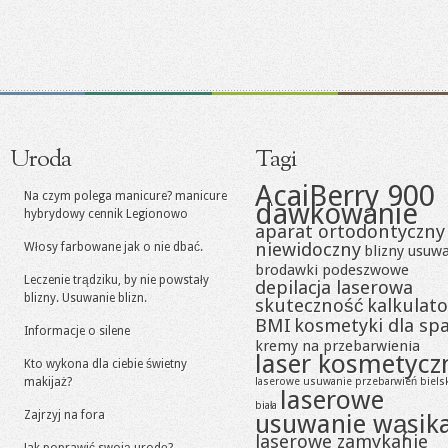
Uroda
Tagi
AcaiBerry 900
Na czym polega manicure? manicure
dawkowanie
hybrydowy cennik Legionowo
aparat ortodontyczny
niewidoczny
Włosy farbowane jak o nie dbać.
blizny usuw
brodawki podeszwowe
Leczenie trądziku, by nie powstały
depilacja laserowa
blizny. Usuwanie blizn.
skuteczność
kalkulato
BMI
kosmetyki dla sp
Informacje o silene
kremy na przebarwienia
laser kosmetycz
Kto wykona dla ciebie świetny
makijaż?
laserowe usuwanie przebarwień biels
laserowe
biała
Zajrzyj na fora
usuwanie wąsik
laserowe zamykanie