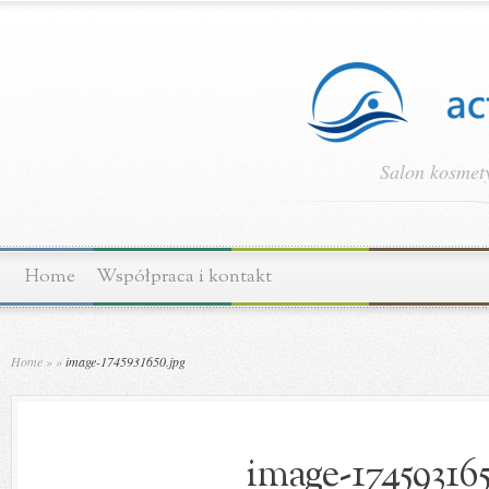
Salon kosmety
Home
Współpraca i kontakt
Home
»
»
image-1745931650.jpg
image-174593165