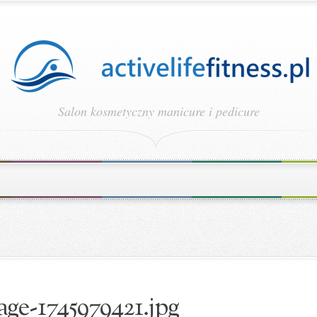
Salon kosmetyczny manicure i pedicure
age-1745979421.jpg