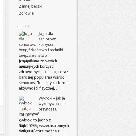
Z innej beczki
Zdrowie
PRECZYTAJ
Joga dla
seniorów:
korzyści,
bezpieczeństwo i techniki
ćwiczeń
Joga, znana ze swoich
niezwykłych korzyści
zdrowotnych, staje się coraz
bardziej popularna wśród
seniorów. To nie tylko forma
aktywności fizycznej, …
Wykroki – jak je
wykonywać i jakie
przynoszą
korzyści?
Wykroki to jedno z
najbardziej wszechstronnych
ćwiczeń, które można z