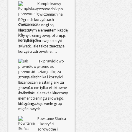
Kompleksowy
przewodnik po
ćwiczeniach na
nogi i ich korzyściach
Ćwiczenia na nogi są
kluczowym elementem każdej
rutyny treningowej, oferując
nie tylko poprawę estetyki
sylwetki, ale także znaczące
korzyści zdrowotne. …
Jak prawidłowo
przenosić
sztangielkę za
głowę? Technika i korzyści
Przenoszenie sztangielki za
głowę to nie tylko efektowne
ćwiczenie, ale także kluczowy
element treningu siłowego,
który angażuje wiele grup
mięśniowych. …
Powitanie Słońca
– korzyści
zdrowotne i