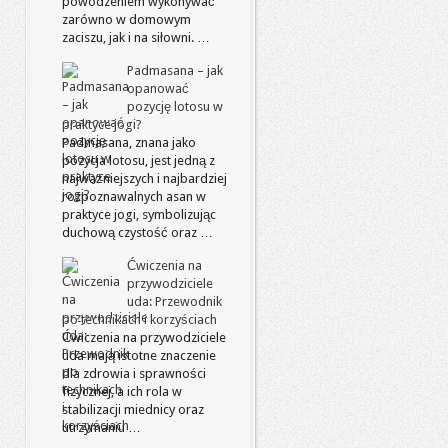
powodzeniem wykonywać
zarówno w domowym
zaciszu, jak i na siłowni. …
Padmasana – jak
opanować
pozycję lotosu w
praktyce jogi?
Padmasana, znana jako
pozycja lotosu, jest jedną z
najważniejszych i najbardziej
rozpoznawalnych asan w
praktyce jogi, symbolizując
duchową czystość oraz …
Ćwiczenia na
przywodziciele
uda: Przewodnik
po technikach i korzyściach
Ćwiczenia na przywodziciele
uda mają istotne znaczenie
dla zdrowia i sprawności
fizycznej, a ich rola w
stabilizacji miednicy oraz
utrzymaniu …