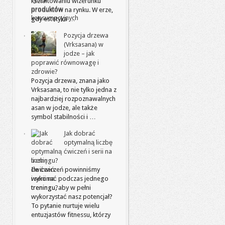
kształtowaniu wizerunku
produktów na rynku. W erze,
gdy estetyka …
Pozycja drzewa
(Vrksasana) w
jodze – jak
poprawić równowagę i
zdrowie?
Pozycja drzewa, znana jako
Vrksasana, to nie tylko jedna z
najbardziej rozpoznawalnych
asan w jodze, ale także
symbol stabilności i …
Jak dobrać
optymalną liczbę
ćwiczeń i serii na
treningu?
Ile ćwiczeń powinniśmy
wykonać podczas jednego
treningu, aby w pełni
wykorzystać nasz potencjał?
To pytanie nurtuje wielu
entuzjastów fitnessu, którzy
…