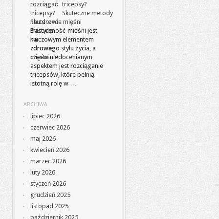
tricepsy?
Skuteczne metody
na zdrowie mięśni
Elastyczność mięśni jest
kluczowym elementem
zdrowego stylu życia, a
często niedocenianym
aspektem jest rozciąganie
tricepsów, które pełnią
istotną rolę w …
ARCHIWA
lipiec 2026
czerwiec 2026
maj 2026
kwiecień 2026
marzec 2026
luty 2026
styczeń 2026
grudzień 2025
listopad 2025
październik 2025