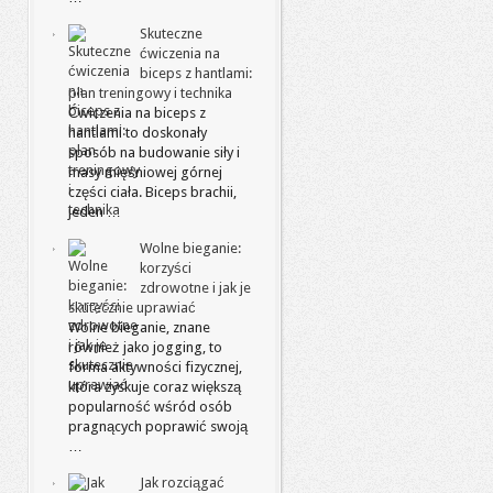
Skuteczne
ćwiczenia na
biceps z hantlami:
plan treningowy i technika
Ćwiczenia na biceps z
hantlami to doskonały
sposób na budowanie siły i
masy mięśniowej górnej
części ciała. Biceps brachii,
jeden …
Wolne bieganie:
korzyści
zdrowotne i jak je
skutecznie uprawiać
Wolne bieganie, znane
również jako jogging, to
forma aktywności fizycznej,
która zyskuje coraz większą
popularność wśród osób
pragnących poprawić swoją
…
Jak rozciągać