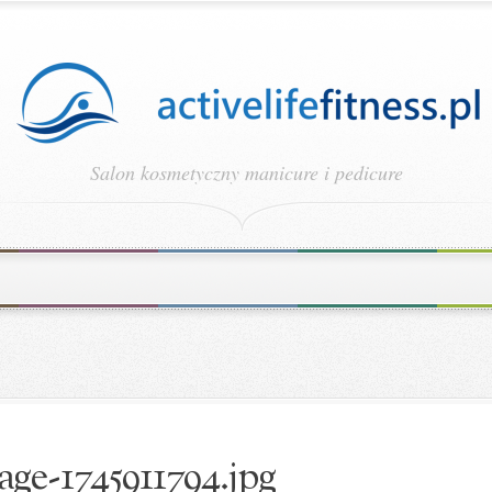
Salon kosmetyczny manicure i pedicure
age-1745911794.jpg