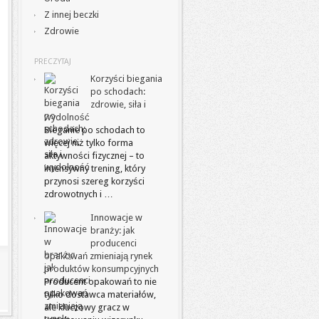
Z innej beczki
Zdrowie
PRECZYTAJ
Korzyści biegania
po schodach:
zdrowie, siła i
wydolność
Bieganie po schodach to
więcej niż tylko forma
aktywności fizycznej – to
intensywny trening, który
przynosi szereg korzyści
zdrowotnych i …
Innowacje w
branży: jak
producenci
opakowań zmieniają rynek
produktów konsumpcyjnych
Producent opakowań to nie
tylko dostawca materiałów,
ale kluczowy gracz w