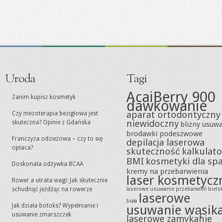
Uroda
Tagi
AcaiBerry 900
Zanim kupisz kosmetyk
dawkowanie
aparat ortodontyczny
Czy mezoterapia bezigłowa jest
niewidoczny
skuteczna? Opinie z Gdańska
blizny usuw
brodawki podeszwowe
Franczyza odzieżowa – czy to się
depilacja laserowa
opłaca?
skuteczność
kalkulato
BMI
kosmetyki dla sp
Doskonała odżywka BCAA
kremy na przebarwienia
laser kosmetycz
Rower a utrata wagi: Jak skutecznie
schudnąć jeżdżąc na rowerze
laserowe usuwanie przebarwień biels
laserowe
biała
Jak działa botoks? Wypełnianie i
usuwanie wąsik
usuwanie zmarszczek
laserowe zamykanie