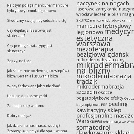
naczynek na nogach
Na czym polega manicure? manicure
laserowe zamykanie naczyn
hybrydowy cennik Legionowo
wrocław
leczenie blizn
magn
skurcz
Stwórzmy swoją indywidualna dietę!
manicure hybrydowy cennik
manicure hybrydowy
medycy
Czy depilacja laserowa jest
legionowo
skuteczna?
estetyczna
warszawa
Czy peeling kawitacyjny jest
mezoterapia
skuteczny?
bezigłowa gdańsk
mikrodermabrazja ceny
Zajrzyj na fora
mikrodermabr
na blizny
Jak skutecznie pozbyć się rozstępów i
mikrodermabrazja
blizn? Leczenie i usuwanie blizn
tradzik
mikrodermabrazja
Włosy farbowane jak o nie dbać.
szczecin
osocze
Udaj się do kosmetyczki
bogatopłytkowe efekty
Osocz
peeling
bogatopłytkowe PRP
Zadbaj o cerę w domu
kawitacyjny sklep
profesjonalne masaże
Dobry makijaż
Warszawa
rehabilitacja we Wro
Jak działa na nas masaż wodny?
somatodrol
Zestawy, kosmetyki dla spa – wanna
dawkowanie skład