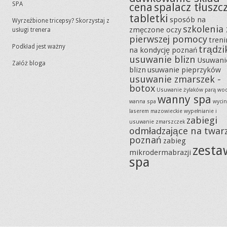
SPA
cena
spalacz tłuszc
tabletki
sposób na
Wyrzeźbione tricepsy? Skorzystaj z
szkolenia 
zmęczone oczy
usługi trenera
pierwszej pomocy
tren
Podkład jest ważny
trądzi
na kondycję poznań
usuwanie blizn
Usuwani
Załóż bloga
blizn
usuwanie pieprzyków
usuwanie zmarszek -
botox
Usuwanie żylaków parą wo
wanny spa
wanna spa
wycin
laserem mazowieckie
wypełnianie i
zabiegi
usuwanie zmarszczek
odmładzające na twar
poznań
zabieg
zesta
mikrodermabrazji
spa