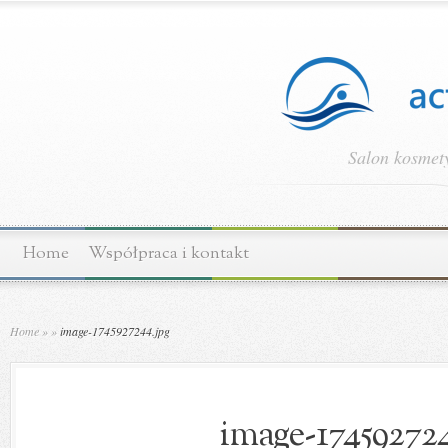
Salon kosmety
Home
Współpraca i kontakt
Home
»
»
image-1745927244.jpg
image-174592724