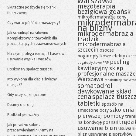
warszawa
mezoterapia
Skuteczne pozbycie się tkanki
bezigłowa gdańsk
tłuszczowej
mikrodermabrazja ceny
mikrodermabr
Czy warto pójść do masażysty?
na blizny
mikrodermabrazja
Jak schudnąć na siłowni:
tradzik
Kompleksowy przewodnik dla
mikrodermabrazja
początkujących i zaawansowanych
szczecin
osocze
Na czym polega epilacja? Laserowe
bogatopłytkowe efekty
Osocz
usuwanie wąsika i włosów
peeling
bogatopłytkowe PRP
kawitacyjny sklep
Doskonały spalacz tłuszczu
profesjonalne masaże
Warszawa
Kto wykona dla ciebie świetny
rehabilitacja we Wro
somatodrol
makijaż?
dawkowanie skład
Gdy oczy są zmęczone
cena
spalacz tłuszc
tabletki
sposób na
Dbamy o urodę
szkolenia 
zmęczone oczy
pierwszej pomocy
Podkład jest ważny
tren
trądzi
na kondycję poznań
Jak poradzić sobie z
usuwanie blizn
Usuwani
przebarwieniami? Kremy na
blizn
usuwanie pieprzyków
przebarwienia, laserowe usuwanie