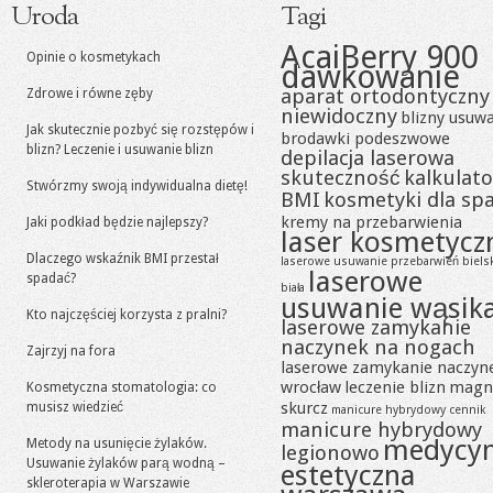
Uroda
Tagi
AcaiBerry 900
Opinie o kosmetykach
dawkowanie
aparat ortodontyczny
Zdrowe i równe zęby
niewidoczny
blizny usuw
Jak skutecznie pozbyć się rozstępów i
brodawki podeszwowe
blizn? Leczenie i usuwanie blizn
depilacja laserowa
skuteczność
kalkulato
Stwórzmy swoją indywidualna dietę!
BMI
kosmetyki dla sp
kremy na przebarwienia
Jaki podkład będzie najlepszy?
laser kosmetycz
Dlaczego wskaźnik BMI przestał
laserowe usuwanie przebarwień biels
laserowe
spadać?
biała
usuwanie wąsik
Kto najczęściej korzysta z pralni?
laserowe zamykanie
naczynek na nogach
Zajrzyj na fora
laserowe zamykanie naczyn
wrocław
leczenie blizn
magn
Kosmetyczna stomatologia: co
skurcz
musisz wiedzieć
manicure hybrydowy cennik
manicure hybrydowy
medycy
Metody na usunięcie żylaków.
legionowo
Usuwanie żylaków parą wodną –
estetyczna
skleroterapia w Warszawie