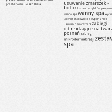
usuwanie zmarszek -
przebarwień Bielsko Biała
botox
Usuwanie żylaków parą wo
wanny spa
wanna spa
wycin
laserem mazowieckie
wypełnianie i
zabiegi
usuwanie zmarszczek
odmładzające na twar
poznań
zabieg
zesta
mikrodermabrazji
spa