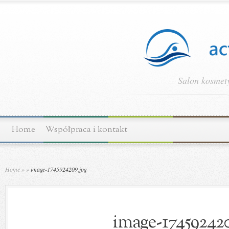
Salon kosmety
Home
Współpraca i kontakt
Home
»
»
image-1745924209.jpg
image-174592420