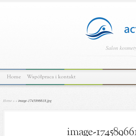
Salon kosmety
Home
Współpraca i kontakt
Home
»
»
image-1745896618.jpg
image-174589661