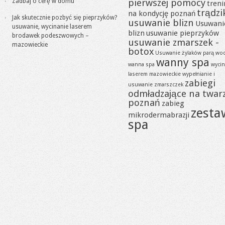
pierwszej pomocy
Zadbaj o cerę w domu
tren
trądzi
na kondycję poznań
Jak skutecznie pozbyć się pieprzyków?
usuwanie blizn
Usuwani
usuwanie, wycinanie laserem
blizn
usuwanie pieprzyków
brodawek podeszwowych –
usuwanie zmarszek -
mazowieckie
botox
Usuwanie żylaków parą wo
wanny spa
wanna spa
wycin
laserem mazowieckie
wypełnianie i
zabiegi
usuwanie zmarszczek
odmładzające na twar
poznań
zabieg
zesta
mikrodermabrazji
spa