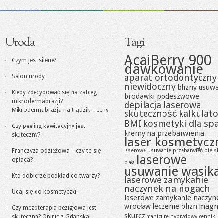
Uroda
Tagi
AcaiBerry 900
Czym jest silene?
dawkowanie
aparat ortodontyczny
Salon urody
niewidoczny
blizny usuw
Kiedy zdecydować się na zabieg
brodawki podeszwowe
mikrodermabrazji?
depilacja laserowa
Mikrodermabrazja na trądzik – ceny
skuteczność
kalkulato
BMI
kosmetyki dla sp
Czy peeling kawitacyjny jest
kremy na przebarwienia
skuteczny?
laser kosmetycz
Franczyza odzieżowa – czy to się
laserowe usuwanie przebarwień biels
laserowe
opłaca?
biała
usuwanie wąsik
Kto dobierze podkład do twarzy?
laserowe zamykanie
naczynek na nogach
Udaj się do kosmetyczki
laserowe zamykanie naczyn
wrocław
leczenie blizn
magn
Czy mezoterapia bezigłowa jest
skurcz
skuteczna? Opinie z Gdańska
manicure hybrydowy cennik