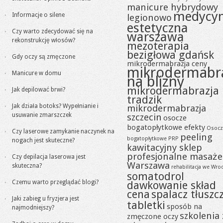
manicure hybrydowy
medycy
Informacje o silene
legionowo
estetyczna
Czy warto zdecydować się na
warszawa
rekonstrukcję włosów?
mezoterapia
bezigłowa gdańsk
Gdy oczy są zmęczone
mikrodermabrazja ceny
mikrodermabr
Manicure w domu
na blizny
mikrodermabrazja
Jak depilować brwi?
tradzik
Jak działa botoks? Wypełnianie i
mikrodermabrazja
usuwanie zmarszczek
szczecin
osocze
bogatopłytkowe efekty
Osocz
Czy laserowe zamykanie naczynek na
peeling
bogatopłytkowe PRP
nogach jest skuteczne?
kawitacyjny sklep
profesjonalne masaże
Czy depilacja laserowa jest
Warszawa
skuteczna?
rehabilitacja we Wro
somatodrol
Czemu warto przeglądać blogi?
dawkowanie skład
cena
spalacz tłuszc
Jaki zabieg u fryzjera jest
tabletki
sposób na
najmodniejszy?
szkolenia 
zmęczone oczy