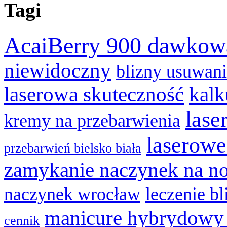
Tagi
AcaiBerry 900 dawkow
niewidoczny
blizny usuwan
laserowa skuteczność
kalk
lase
kremy na przebarwienia
laserowe
przebarwień bielsko biała
zamykanie naczynek na n
naczynek wrocław
leczenie bl
manicure hybrydowy
cennik