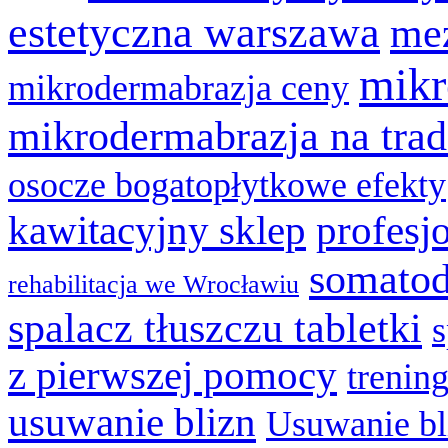
estetyczna warszawa
mez
mikr
mikrodermabrazja ceny
mikrodermabrazja na trad
osocze bogatopłytkowe efekty
kawitacyjny sklep
profesj
somatod
rehabilitacja we Wrocławiu
spalacz tłuszczu tabletki
z pierwszej pomocy
trenin
usuwanie blizn
Usuwanie bl