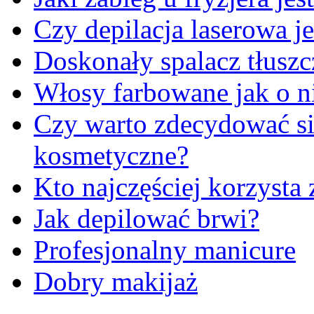
Czy depilacja laserowa je
Doskonały spalacz tłuszc
Włosy farbowane jak o n
Czy warto zdecydować się
kosmetyczne?
Kto najczęściej korzysta 
Jak depilować brwi?
Profesjonalny manicure
Dobry makijaż