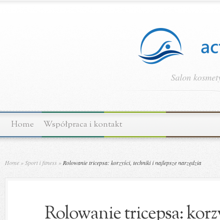
Salon kosmety
Home
Współpraca i kontakt
Home
»
Sport i fitness
»
Rolowanie tricepsa: korzyści, techniki i najlepsze narzędzia
Rolowanie tricepsa: korzy