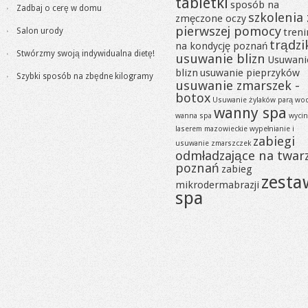
tabletki
sposób na
Zadbaj o cerę w domu
szkolenia 
zmęczone oczy
pierwszej pomocy
Salon urody
tren
trądzi
na kondycję poznań
Stwórzmy swoją indywidualna dietę!
usuwanie blizn
Usuwani
blizn
usuwanie pieprzyków
Szybki sposób na zbędne kilogramy
usuwanie zmarszek -
botox
Usuwanie żylaków parą wo
wanny spa
wanna spa
wycin
laserem mazowieckie
wypełnianie i
zabiegi
usuwanie zmarszczek
odmładzające na twar
poznań
zabieg
zesta
mikrodermabrazji
spa