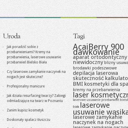
Uroda
Tagi
AcaiBerry 900
Jak poradzić sobie z
dawkowanie
przebarwieniami? Kremy na
aparat ortodontyczny
przebarwienia, laserowe usuwanie
niewidoczny
blizny usuw
przebarwień Bielsko Biała
brodawki podeszwowe
Czy laserowe zamykanie naczynek na
depilacja laserowa
nogach jest skuteczne?
skuteczność
kalkulato
BMI
kosmetyki dla sp
Profesjonalny manicure
kremy na przebarwienia
laser kosmetycz
Jak działa resurfacing twarzy? Zabiegi
laserowe usuwanie przebarwień biels
odmładzające na twarz w Poznaniu
laserowe
biała
usuwanie wąsik
Zanim kupisz kosmetyk
laserowe zamykanie
Doskonały spalacz tłuszczu
naczynek na nogach
laserowe zamykanie naczyn