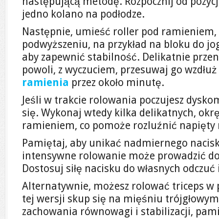
następującą metodę. Rozpocznij od pozycji
jedno kolano na podłodze.
Następnie, umieść roller pod ramieniem, 
podwyższeniu, na przykład na bloku do jo
aby zapewnić stabilność. Delikatnie przenie
powoli, z wyczuciem, przesuwaj go wzdłu
ramienia
przez około minutę.
Jeśli w trakcie rolowania poczujesz dysko
się. Wykonaj wtedy kilka delikatnych, ok
ramieniem, co pomoże rozluźnić napięty 
Pamiętaj, aby unikać nadmiernego nacisku
intensywne rolowanie może prowadzić do
Dostosuj siłę nacisku do własnych odczuć 
Alternatywnie, możesz rolować triceps w p
tej wersji skup się na mięśniu trójgłowym
zachowania równowagi i stabilizacji, pam