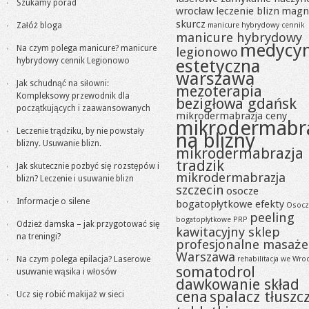
Szukamy porad
wrocław
leczenie blizn
magn
skurcz
Załóż bloga
manicure hybrydowy cennik
manicure hybrydowy
medycy
Na czym polega manicure? manicure
legionowo
hybrydowy cennik Legionowo
estetyczna
warszawa
Jak schudnąć na siłowni:
mezoterapia
Kompleksowy przewodnik dla
bezigłowa gdańsk
początkujących i zaawansowanych
mikrodermabrazja ceny
mikrodermabr
Leczenie trądziku, by nie powstały
na blizny
blizny. Usuwanie blizn.
mikrodermabrazja
tradzik
Jak skutecznie pozbyć się rozstępów i
mikrodermabrazja
blizn? Leczenie i usuwanie blizn
szczecin
osocze
Informacje o silene
bogatopłytkowe efekty
Osocz
peeling
bogatopłytkowe PRP
Odzież damska – jak przygotować się
kawitacyjny sklep
na treningi?
profesjonalne masaże
Warszawa
Na czym polega epilacja? Laserowe
rehabilitacja we Wro
somatodrol
usuwanie wąsika i włosów
dawkowanie skład
cena
spalacz tłuszc
Ucz się robić makijaż w sieci