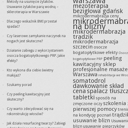
warszawa
Metody na usunięcie żylaków.
mezoterapia
Usuwanie żylaków parą wodną –
bezigłowa gdańsk
skleroterapia w Warszawie
mikrodermabrazja ceny
mikrodermabr
Dlaczego wskaźnik BMI przestał
na blizny
spadać?
mikrodermabrazja
tradzik
Czy laserowe zamykanie naczynek na
mikrodermabrazja
nogach jest skuteczne?
szczecin
osocze
Działanie zabiegu z wykorzystaniem
bogatopłytkowe efekty
Osocz
osocza bogatopłytkowego PRP. Jakie
peeling
bogatopłytkowe PRP
efekty?
kawitacyjny sklep
profesjonalne masaże
Kto wykona dla ciebie świetny
Warszawa
makijaż?
rehabilitacja we Wro
somatodrol
dawkowanie skład
Szukamy porad
cena
spalacz tłuszc
Czy peeling kawitacyjny jest
tabletki
sposób na
skuteczny?
szkolenia 
zmęczone oczy
pierwszej pomocy
Czy warto zdecydować się na
tren
trądzi
rekonstrukcję włosów?
na kondycję poznań
usuwanie blizn
Usuwani
Jak działa resurfacing twarzy? Zabiegi
blizn
usuwanie pieprzyków