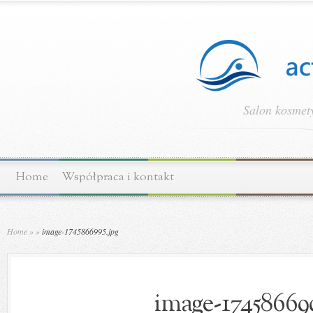
Salon kosmety
Home
Współpraca i kontakt
Home
»
»
image-1745866995.jpg
image-174586699