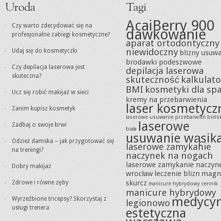
Uroda
Tagi
AcaiBerry 900
Czy warto zdecydować się na
dawkowanie
profesjonalne zabiegi kosmetyczne?
aparat ortodontyczny
niewidoczny
Udaj się do kosmetyczki
blizny usuw
brodawki podeszwowe
Czy depilacja laserowa jest
depilacja laserowa
skuteczna?
skuteczność
kalkulato
BMI
kosmetyki dla sp
Ucz się robić makijaż w sieci
kremy na przebarwienia
laser kosmetycz
Zanim kupisz kosmetyk
laserowe usuwanie przebarwień biels
laserowe
Zadbaj o swoje brwi
biała
usuwanie wąsik
Odzież damska – jak przygotować się
laserowe zamykanie
na treningi?
naczynek na nogach
laserowe zamykanie naczyn
Dobry makijaż
wrocław
leczenie blizn
magn
skurcz
Zdrowe i równe zęby
manicure hybrydowy cennik
manicure hybrydowy
medycy
Wyrzeźbione tricepsy? Skorzystaj z
legionowo
usługi trenera
estetyczna