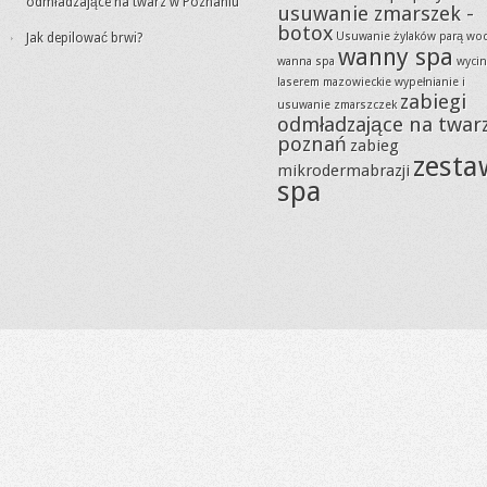
odmładzające na twarz w Poznaniu
usuwanie zmarszek -
botox
Usuwanie żylaków parą wo
Jak depilować brwi?
wanny spa
wanna spa
wycin
laserem mazowieckie
wypełnianie i
zabiegi
usuwanie zmarszczek
odmładzające na twar
poznań
zabieg
zesta
mikrodermabrazji
spa