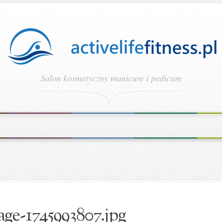
Salon kosmetyczny manicure i pedicure
ge-1745993807.jpg