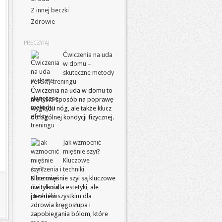
Z innej beczki
Zdrowie
PRECZYTAJ
Ćwiczenia na uda
w domu –
skuteczne metody
i efekty treningu
Ćwiczenia na uda w domu to
nie tylko sposób na poprawę
wyglądu nóg, ale także klucz
do ogólnej kondycji fizycznej.
…
Jak wzmocnić
mięśnie szyi?
Kluczowe
ćwiczenia i techniki
Silne mięśnie szyi są kluczowe
nie tylko dla estetyki, ale
przede wszystkim dla
zdrowia kręgosłupa i
zapobiegania bólom, które