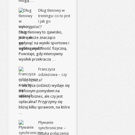
mogą …
Dług tlenowy w
treningu: co to jest
i jak go
wykorzystać?
Dług tlenowy to zjawisko,
które może znacząco
wpłynąć na wyniki sportowe i
ogólną wydolność fizyczną.
Powstaje, gdy intensywny
wysiłek przekracza …
Franczyza
odzieżowa – czy
to się opłaca?
Franczyza (odzież) wydaje się
trafionym pomysłem na
własny biznes, ale czy jest
opłacalna? Przyjrzymy się
bliżej kilku sprawom, na które
…
Pływanie
synchroniczne –
sztuka połączenia