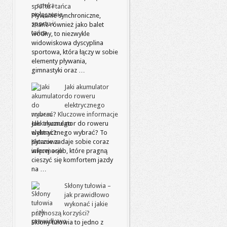
sportu i tańca
Pływanie synchroniczne,
znane również jako balet
wodny, to niezwykle
widowiskowa dyscyplina
sportowa, która łączy w sobie
elementy pływania,
gimnastyki oraz …
Jaki akumulator
do roweru
elektrycznego
wybrać? Kluczowe informacje
Jaki akumulator do roweru
elektrycznego wybrać? To
pytanie zadaje sobie coraz
więcej osób, które pragną
cieszyć się komfortem jazdy
na …
Skłony tułowia –
jak prawidłowo
wykonać i jakie
przynoszą korzyści?
Skłony tułowia to jedno z