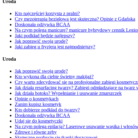
Uroda
Kto najczęściej korzysta z pralni?
Czy mezoterapia bezigłowa jest skuteczna? Opinie z Gdańska
Doskonała odżywka BCAA
Na czym polega manicure? manicure hybrydowy cennik Legi
Jaki podkład będzie najlepszy?
Jak poprawić swoją urodę?
Jaki zabieg u fryzjera jest najmodniejszy?
Uroda
Jak poprawić swoją urodę?
Kto wykona dla ciebie świetny makijaż?
Czy warto zdecydować się na profesjonalne zabiegi kosmetycz
Jak działa resurfacing twarzy? Zabiegi odmładzające na twarz
Jak działa botoks? Wypełnianie i usuwanie zmarszczek
Opinie o kosmetykach
Zanim kupisz kosmetyk
Kto dobierze podkład do twarzy?
Doskonała odżywka BCAA
Udaj się do kosmetyczki
Na czym polega epilacja? Laserowe usuwanie wąsika i włosó
Zdrowe i równe zęby
Skuteczne pozbycie się tkanki tłuszczowej