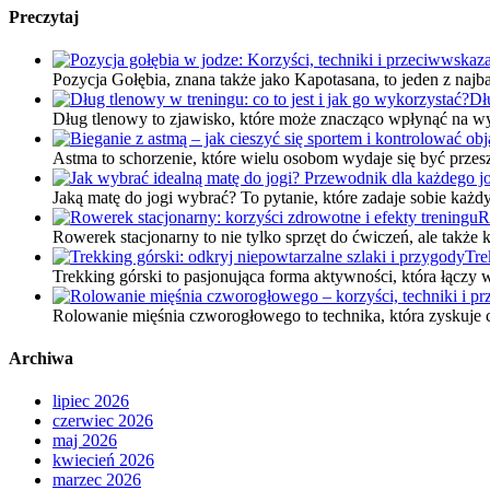
Preczytaj
Pozycja Gołębia, znana także jako Kapotasana, to jeden z naj
Dł
Dług tlenowy to zjawisko, które może znacząco wpłynąć na wy
Astma to schorzenie, które wielu osobom wydaje się być prze
Jaką matę do jogi wybrać? To pytanie, które zadaje sobie każ
R
Rowerek stacjonarny to nie tylko sprzęt do ćwiczeń, ale także
Tre
Trekking górski to pasjonująca forma aktywności, która łącz
Rolowanie mięśnia czworogłowego to technika, która zyskuje 
Archiwa
lipiec 2026
czerwiec 2026
maj 2026
kwiecień 2026
marzec 2026