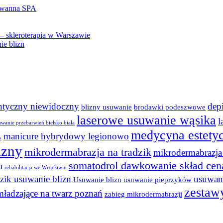
– wanna SPA
– skleroterapia w Warszawie
ie blizn
ontyczny niewidoczny
dep
blizny usuwanie
brodawki podeszwowe
laserowe usuwanie wąsika
l
uwanie przebarwień bielsko biała
medycyna estety
manicure hybrydowy legionowo
k
izny
mikrodermabrazja na tradzik
mikrodermabrazja 
somatodrol dawkowanie skład cen
a
rehabilitacja we Wrocławiu
dzik usuwanie blizn
usuwani
Usuwanie blizn
usuwanie pieprzyków
zestaw
mładzające na twarz poznań
zabieg mikrodermabrazji