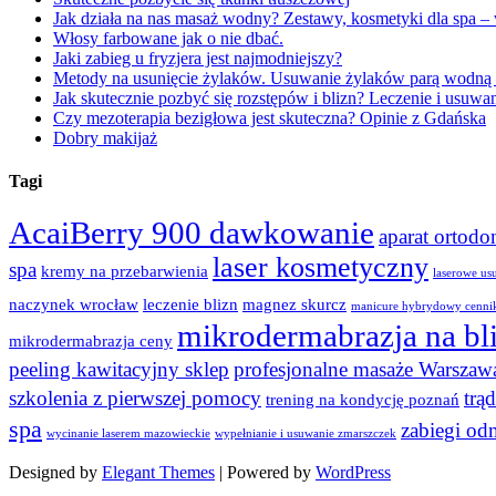
Jak działa na nas masaż wodny? Zestawy, kosmetyki dla spa 
Włosy farbowane jak o nie dbać.
Jaki zabieg u fryzjera jest najmodniejszy?
Metody na usunięcie żylaków. Usuwanie żylaków parą wodną 
Jak skutecznie pozbyć się rozstępów i blizn? Leczenie i usuwan
Czy mezoterapia bezigłowa jest skuteczna? Opinie z Gdańska
Dobry makijaż
Tagi
AcaiBerry 900 dawkowanie
aparat ortod
laser kosmetyczny
spa
kremy na przebarwienia
laserowe us
naczynek wrocław
leczenie blizn
magnez skurcz
manicure hybrydowy cenni
mikrodermabrazja na bl
mikrodermabrazja ceny
peeling kawitacyjny sklep
profesjonalne masaże Warszaw
szkolenia z pierwszej pomocy
trą
trening na kondycję poznań
spa
zabiegi od
wycinanie laserem mazowieckie
wypełnianie i usuwanie zmarszczek
Designed by
Elegant Themes
| Powered by
WordPress