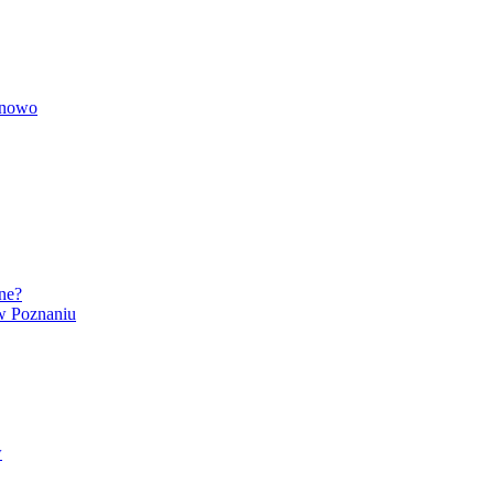
onowo
ne?
 w Poznaniu
w