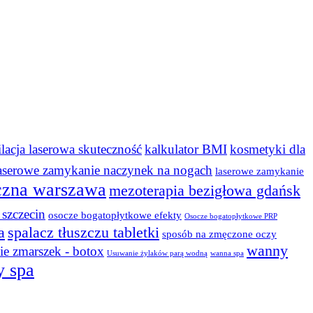
ilacja laserowa skuteczność
kalkulator BMI
kosmetyki dla
aserowe zamykanie naczynek na nogach
laserowe zamykanie
czna warszawa
mezoterapia bezigłowa gdańsk
szczecin
osocze bogatopłytkowe efekty
Osocze bogatopłytkowe PRP
a
spalacz tłuszczu tabletki
sposób na zmęczone oczy
wanny
e zmarszek - botox
Usuwanie żylaków parą wodną
wanna spa
y spa