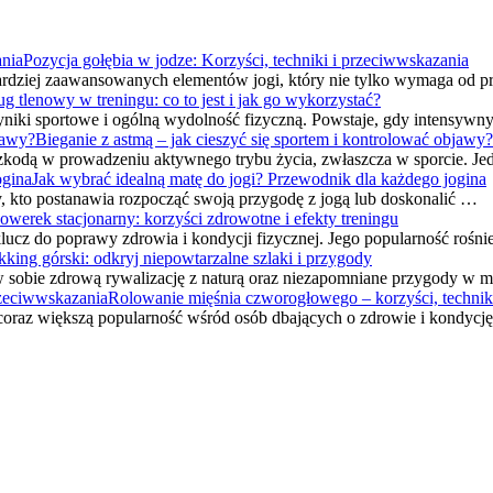
Pozycja gołębia w jodze: Korzyści, techniki i przeciwwskazania
bardziej zaawansowanych elementów jogi, który nie tylko wymaga od p
ug tlenowy w treningu: co to jest i jak go wykorzystać?
niki sportowe i ogólną wydolność fizyczną. Powstaje, gdy intensywn
Bieganie z astmą – jak cieszyć się sportem i kontrolować objawy?
szkodą w prowadzeniu aktywnego trybu życia, zwłaszcza w sporcie. J
Jak wybrać idealną matę do jogi? Przewodnik dla każdego jogina
dy, kto postanawia rozpocząć swoją przygodę z jogą lub doskonalić …
owerek stacjonarny: korzyści zdrowotne i efekty treningu
 klucz do poprawy zdrowia i kondycji fizycznej. Jego popularność rośn
kking górski: odkryj niepowtarzalne szlaki i przygody
y w sobie zdrową rywalizację z naturą oraz niezapomniane przygody w
Rolowanie mięśnia czworogłowego – korzyści, technik
coraz większą popularność wśród osób dbających o zdrowie i kondycję 