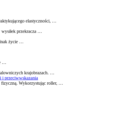
raktykującego elastyczności, …
y wysiłek przekracza …
ednak życie …
ie …
 malowniczych krajobrazach. …
i i przeciwwskazania
fizyczną. Wykorzystując roller, …