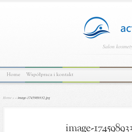
Salon kosmety
Home
Współpraca i kontakt
Home
»
»
image-1745989332.jpg
image-174598933