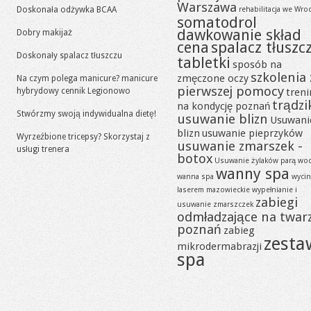
Warszawa
Doskonała odżywka BCAA
rehabilitacja we Wro
somatodrol
dawkowanie skład
Dobry makijaż
cena
spalacz tłuszc
Doskonały spalacz tłuszczu
tabletki
sposób na
szkolenia 
zmęczone oczy
Na czym polega manicure? manicure
pierwszej pomocy
hybrydowy cennik Legionowo
tren
trądzi
na kondycję poznań
Stwórzmy swoją indywidualna dietę!
usuwanie blizn
Usuwani
blizn
usuwanie pieprzyków
Wyrzeźbione tricepsy? Skorzystaj z
usuwanie zmarszek -
usługi trenera
botox
Usuwanie żylaków parą wo
wanny spa
wanna spa
wycin
laserem mazowieckie
wypełnianie i
zabiegi
usuwanie zmarszczek
odmładzające na twar
poznań
zabieg
zesta
mikrodermabrazji
spa