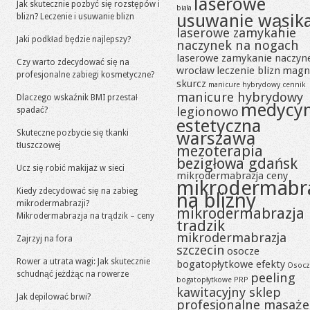
laserowe
Jak skutecznie pozbyć się rozstępów i
biała
usuwanie wąsik
blizn? Leczenie i usuwanie blizn
laserowe zamykanie
Jaki podkład będzie najlepszy?
naczynek na nogach
laserowe zamykanie naczyn
Czy warto zdecydować się na
wrocław
leczenie blizn
magn
profesjonalne zabiegi kosmetyczne?
skurcz
manicure hybrydowy cennik
manicure hybrydowy
Dlaczego wskaźnik BMI przestał
medycy
legionowo
spadać?
estetyczna
Skuteczne pozbycie się tkanki
warszawa
tłuszczowej
mezoterapia
bezigłowa gdańsk
Ucz się robić makijaż w sieci
mikrodermabrazja ceny
mikrodermabr
Kiedy zdecydować się na zabieg
na blizny
mikrodermabrazji?
mikrodermabrazja
Mikrodermabrazja na trądzik – ceny
tradzik
mikrodermabrazja
Zajrzyj na fora
szczecin
osocze
Rower a utrata wagi: Jak skutecznie
bogatopłytkowe efekty
Osocz
schudnąć jeżdżąc na rowerze
peeling
bogatopłytkowe PRP
kawitacyjny sklep
Jak depilować brwi?
profesjonalne masaże