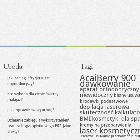
Uroda
Tagi
AcaiBerry 900
Jaki zabieg u fryzjera jest
dawkowanie
najmodniejszy?
aparat ortodontyczny
niewidoczny
Kto wykona dla ciebie świetny
blizny usuw
makijaż?
brodawki podeszwowe
depilacja laserowa
Jak poprawić swoją urodę?
skuteczność
kalkulato
BMI
kosmetyki dla sp
Działanie zabiegu z wykorzystaniem
kremy na przebarwienia
osocza bogatopłytkowego PRP. Jakie
laser kosmetycz
efekty?
laserowe usuwanie przebarwień biels