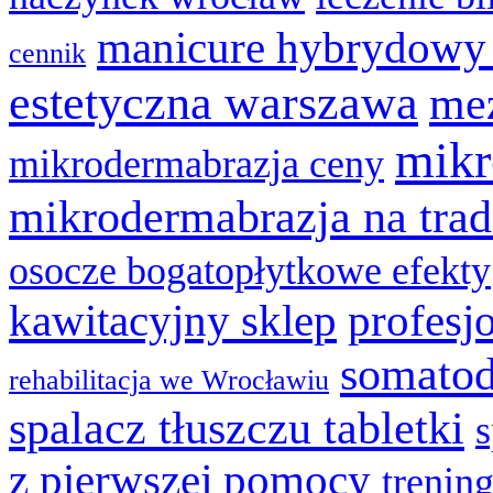
manicure hybrydowy
cennik
estetyczna warszawa
mez
mikr
mikrodermabrazja ceny
mikrodermabrazja na trad
osocze bogatopłytkowe efekty
kawitacyjny sklep
profesj
somatod
rehabilitacja we Wrocławiu
spalacz tłuszczu tabletki
z pierwszej pomocy
trenin