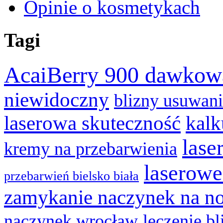
Opinie o kosmetykach
Tagi
AcaiBerry 900 dawkow
niewidoczny
blizny usuwan
laserowa skuteczność
kalk
lase
kremy na przebarwienia
laserowe
przebarwień bielsko biała
zamykanie naczynek na n
naczynek wrocław
leczenie bl