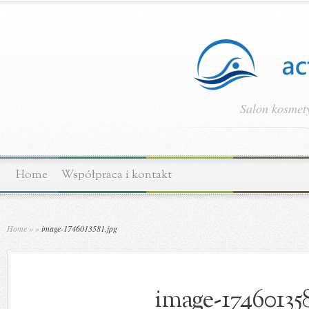
Salon kosmety
Home
Współpraca i kontakt
Home
»
»
image-1746013581.jpg
image-174601358