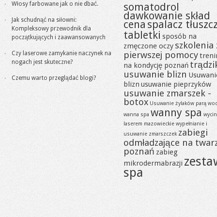
Włosy farbowane jak o nie dbać.
somatodrol
dawkowanie skład
Jak schudnąć na siłowni:
cena
spalacz tłuszc
Kompleksowy przewodnik dla
tabletki
sposób na
początkujących i zaawansowanych
szkolenia 
zmęczone oczy
pierwszej pomocy
Czy laserowe zamykanie naczynek na
tren
nogach jest skuteczne?
trądzi
na kondycję poznań
usuwanie blizn
Usuwani
Czemu warto przeglądać blogi?
blizn
usuwanie pieprzyków
usuwanie zmarszek -
botox
Usuwanie żylaków parą wo
wanny spa
wanna spa
wycin
laserem mazowieckie
wypełnianie i
zabiegi
usuwanie zmarszczek
odmładzające na twar
poznań
zabieg
zesta
mikrodermabrazji
spa