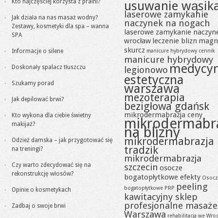
Kto najczęściej korzysta z pralni?
usuwanie wąsik
laserowe zamykanie
Jak działa na nas masaż wodny?
naczynek na nogach
Zestawy, kosmetyki dla spa – wanna
laserowe zamykanie naczyn
SPA
wrocław
leczenie blizn
magn
skurcz
Informacje o silene
manicure hybrydowy cennik
manicure hybrydowy
medycy
Doskonały spalacz tłuszczu
legionowo
estetyczna
Szukamy porad
warszawa
mezoterapia
Jak depilować brwi?
bezigłowa gdańsk
mikrodermabrazja ceny
Kto wykona dla ciebie świetny
mikrodermabr
makijaż?
na blizny
mikrodermabrazja
Odzież damska – jak przygotować się
tradzik
na treningi?
mikrodermabrazja
Czy warto zdecydować się na
szczecin
osocze
rekonstrukcję włosów?
bogatopłytkowe efekty
Osocz
peeling
bogatopłytkowe PRP
Opinie o kosmetykach
kawitacyjny sklep
profesjonalne masaże
Zadbaj o swoje brwi
Warszawa
rehabilitacja we Wro