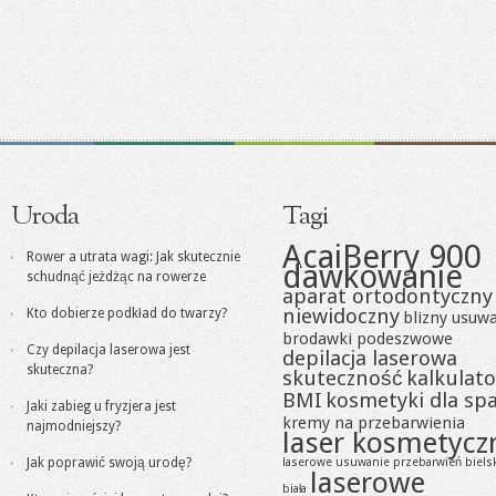
Uroda
Tagi
AcaiBerry 900
Rower a utrata wagi: Jak skutecznie
dawkowanie
schudnąć jeżdżąc na rowerze
aparat ortodontyczny
niewidoczny
Kto dobierze podkład do twarzy?
blizny usuw
brodawki podeszwowe
Czy depilacja laserowa jest
depilacja laserowa
skuteczna?
skuteczność
kalkulato
BMI
kosmetyki dla sp
Jaki zabieg u fryzjera jest
kremy na przebarwienia
najmodniejszy?
laser kosmetycz
Jak poprawić swoją urodę?
laserowe usuwanie przebarwień biels
laserowe
biała