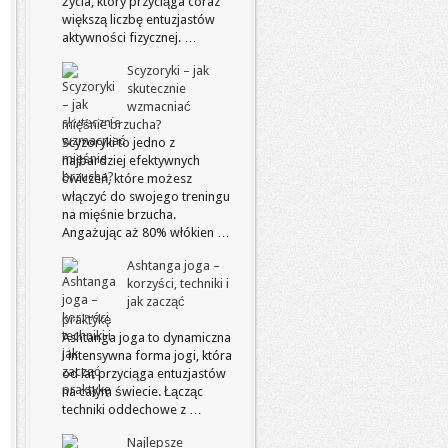
życia, który przyciąga coraz
większą liczbę entuzjastów
aktywności fizycznej. …
Scyzoryki – jak
skutecznie
wzmacniać
mięśnie brzucha?
Scyzoryki to jedno z
najbardziej efektywnych
ćwiczeń, które możesz
włączyć do swojego treningu
na mięśnie brzucha.
Angażując aż 80% włókien …
Ashtanga joga –
korzyści, techniki i
jak zacząć
praktykę
Ashtanga joga to dynamiczna
i intensywna forma jogi, która
od lat przyciąga entuzjastów
na całym świecie. Łącząc
techniki oddechowe z …
Najlepsze