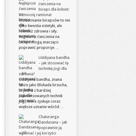
ćwiczenia na
biceps dla kobiet:
wzmocnij ramiona!
Wzmacnianie bicepsów to nie
tylko kwestia estetyki, ale
również zdrowia i siły.
Regularne ćwiczenia na
biceps mogą znacząco
poprawić proporcje …
Uddiyana bandha
– jak stosować tę
technikę jogi dla
zdrowia?
Uddiyana bandha, znana
także jako Blokada brzucha,
to jedna z bardziej
zaawansowanych technik
jogi, która zyskuje coraz
większe uznanie wśród …
Chaturanga
Dandasana – jak
poprawnie ją
wykonać i jej korzyści