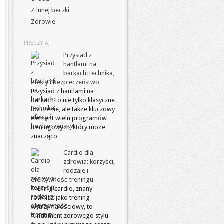
Z innej beczki
Zdrowie
PRECZYTAJ
Przysiad z
hantlami na
barkach: technika,
efekty i bezpieczeństwo
Przysiad z hantlami na
barkach to nie tylko klasyczne
ćwiczenie, ale także kluczowy
element wielu programów
treningowych, który może
znacząco …
Cardio dla
zdrowia: korzyści,
rodzaje i
efektywność treningu
Trening cardio, znany
również jako trening
wytrzymałościowy, to
fundament zdrowego stylu