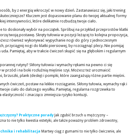
osób, by z energią wkroczyć w nowy dzień. Zastanawiasz się, jaki trening
jskuteczniejsze? Kluczem jest dopasowanie planu do twojej aktualnej formy
kiej intensywności, które delikatnie rozbudzą twoje ciało.
 to doskonały wybór na początek. Spróbuj na przykład przeprostów klatki
worzą twoją postawę. Skręty tułowia w pozycji leżącej to kolejna propozycja,
ożesz również wykonywać wypychanie nogi do góry z jednoczesnym
h, przyciągnij nogi do klatki piersiowej, by rozciągnąć plecy. Nie pomijaj
uda. Pamiętaj, aby w trakcie ćwiczeń skupić się na głębokim i regularnym
 porannej rutyny? Skłony tułowia i wymachy rękami na pewno ci się
 w przód i na boki rozluźnią mięśnie szyi. Możesz też urozmaicić
, brzuszki, plank (deskę) i pompki, które zaangażują różne partie mięśni.
wnych ćwiczeń, postaw na lekkie rozciąganie. Skłony tułowia, wymachy rąk i
twoje ciało do dalszego wysiłku. Pamiętaj, regularna rozgrzewka to
 elastyczność i znacząco zmniejsza ryzyko kontuzji.
mężczyzny? Praktyczne porady
Jak zgubić brzuch u mężczyzny –
a to nie tylko kwestia estetyki, ale także poważny problem zdrowotny,
chnika i rehabilitacja
Martwy ciąg z gumami to nie tylko ćwiczenie, ale