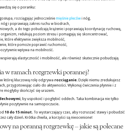
prawdzą się o poranku:
gosłupa, rozciągając jednocześnie
mięśnie pleców
i nóg,
nóg i poprawiają zakres ruchu w biodrach,
śniowych, a do tego pobudzają krążenie i poprawiają koordynację ruchową,
 organizm, redukują poziom stresu i pomagają się skoncentrować,
ie, które efektywnie zwiększa mobilność,
enie, które pomoże poprawić ruchomość,
pozytywnie wpływa na mobilność.
 wspierają elastyczność i mobilność, ale również skutecznie pobudzają
a w ramach rozgrzewki porannej?
, w której kluczową rolę odgrywa
rozciąganie
. Dzięki niemu zredukujesz
ach, przygotowując ciało do aktywności. Wykonuj ćwiczenia płynnie i z
óre mogłyby skończyć się urazem.
ddechowymi
, by uspokoić i pogłębić oddech. Taka kombinacja nie tylko
płynie pozytywnie na samopoczucie.
 od
10 do 15 minut
. To wystarczający czas, aby rozruszać stawy i pobudzić
z cały dzień. Krótka chwila, a korzyści są nieocenione!
gowy na poranną rozgrzewkę – jakie są polecane