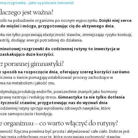
nną rozgrzewkę – jakie są polecane ćwiczenia?
aczego jest ważna?
osób na pobudzenie organizmu po nocnym wypoczynku.
Dzięki niej serce
n do mięśni i mózgu, przygotowując cię do aktywnego dnia.
ku nie tylko poprawiają elastyczność stawów, zmniejszając ryzyko kontuzji,
strój, dodając energii potrzebnej do działania.
 minutowej rozgrzewki do codziennej rutyny to inwestycja w
 zaskakująco duże korzyści.
e z porannej gimnastyki?
sposób na rozpoczęcie dnia, oferujący szereg korzyści zarówno
iczenia o świcie pomagają ustabilizować procesy zachodzące w
ywa na metabolizm i jakość snu.
stymulują produkcję endorfin, powszechnie znanych jako hormony
rawę nastroju i redukcję stresu.
Gimnastyka ta nie tylko dotlenia
astyczność stawów, przygotowując nas do wyzwań dnia
odziennej rutyny sprzyja wyrobieniu zdrowych nawyków, które
psze samopoczucie i kondycję.
 organizmu – co warto włączyć do rutyny?
wność fizyczna powinna być prosta i aktywizować całe ciało. Dobrze jest
, ćwiczenia oddechowe oraz te, które poprawiają ruchomość stawów.