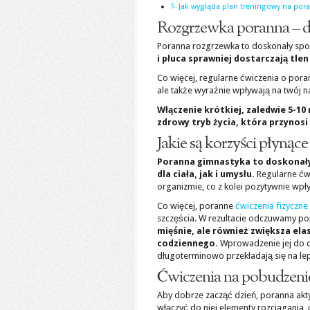
Jak wygląda plan treningowy na pora
Rozgrzewka poranna – dl
Poranna rozgrzewka to doskonały sp
i płuca sprawniej dostarczają tle
Co więcej, regularne ćwiczenia o poran
ale także wyraźnie wpływają na twój na
Włączenie krótkiej, zaledwie 5-10
zdrowy tryb życia, która przynosi
Jakie są korzyści płynąc
Poranna gimnastyka to doskonały 
dla ciała, jak i umysłu.
Regularne ćw
organizmie, co z kolei pozytywnie wpł
Co więcej, poranne
ćwiczenia fizyczne
szczęścia. W rezultacie odczuwamy pop
mięśnie, ale również zwiększa el
codziennego.
Wprowadzenie jej do c
długoterminowo przekładają się na le
Ćwiczenia na pobudzenie
Aby dobrze zacząć dzień, poranna akty
włączyć do niej elementy rozciągania