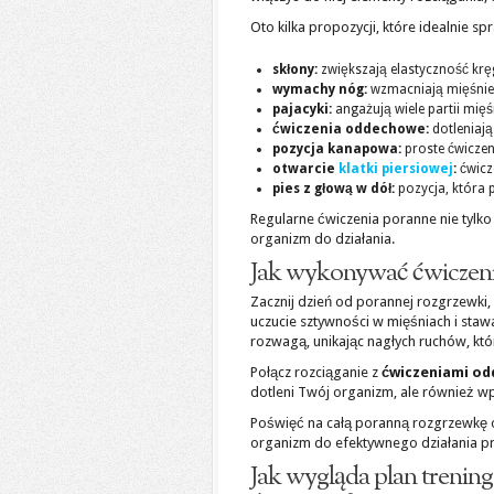
Oto kilka propozycji, które idealnie s
skłony:
zwiększają elastyczność krę
wymachy nóg:
wzmacniają mięśnie 
pajacyki:
angażują wiele partii mię
ćwiczenia oddechowe:
dotleniają
pozycja kanapowa:
proste ćwiczen
otwarcie
klatki piersiowej
:
ćwicz
pies z głową w dół:
pozycja, która 
Regularne ćwiczenia poranne nie tylko
organizm do działania.
Jak wykonywać ćwiczeni
Zacznij dzień od porannej rozgrzewki
uczucie sztywności w mięśniach i staw
rozwagą, unikając nagłych ruchów, kt
Połącz rozciąganie z
ćwiczeniami o
dotleni Twój organizm, ale również w
Poświęć na całą poranną rozgrzewkę
organizm do efektywnego działania prze
Jak wygląda plan trenin