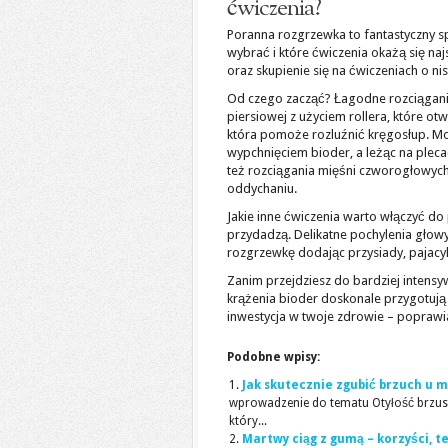
ćwiczenia?
Poranna rozgrzewka to fantastyczny sp
wybrać i które ćwiczenia okażą się na
oraz skupienie się na ćwiczeniach o nis
Od czego zacząć? Łagodne rozciąganie
piersiowej z użyciem rollera, które ot
która pomoże rozluźnić kręgosłup. M
wypchnięciem bioder, a leżąc na plecac
też rozciągania mięśni czworogłowych 
oddychaniu.
Jakie inne ćwiczenia warto włączyć do
przydadzą. Delikatne pochylenia głowy
rozgrzewkę dodając przysiady, pajacyki
Zanim przejdziesz do bardziej intensy
krążenia bioder doskonale przygotują 
inwestycja w twoje zdrowie – poprawia
Podobne wpisy:
Jak skutecznie zgubić brzuch u 
wprowadzenie do tematu Otyłość brzuszn
który...
Martwy ciąg z gumą – korzyści, te