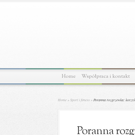
Home
Współpraca i kontakt
Home
»
Sport i fitness
»
Poranna rozgrzewka: korzyści
Poranna rozgr