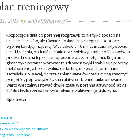
plan treningowy
21, 2025
by
activelifefitness.pl
Rozpoczęcie dnia od porannej rozgrzewki to nie tylko sposób na
uniknięcie urazów, ale również doskonała strategia na poprawę
ogólnej kondycji fizycznej. W zaledwie 5-10 minut można aktywować
układ krążenia, dotlenić mięśnie oraz zwiększyć mobilność stawów, co
przekłada się na lepsze samopoczucie przez resztę dnia. Regularna
gimnastyka poranna wprowadza zdrowe nawyki i stabilizuje procesy
metaboliczne, a także uwalnia endorfiny, nazywane hormonami
szczęścia. Co więcej, dobrze zaplanowane ćwiczenia mogą stworzyć
rytm, który poprawi jakość snu i ułatwi codzienne funkcjonowanie.
Warto więc zainwestować chwilę czasu w poranną aktywność, aby z
każdą chwilą czerpać korzyści płynące z aktywnego stylu życia.
Spis treści
t ważna?
 gimnastyki?
– co warto włączyć do rutyny?
ozgrzewki porannej?