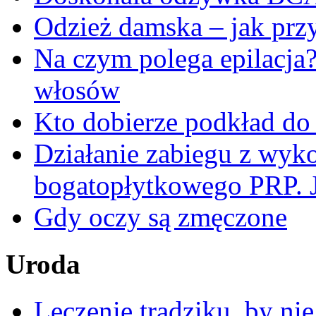
Odzież damska – jak przy
Na czym polega epilacja
włosów
Kto dobierze podkład do
Działanie zabiegu z wyk
bogatopłytkowego PRP. J
Gdy oczy są zmęczone
Uroda
Leczenie trądziku, by ni