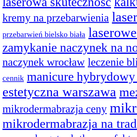
laserowa skuteczność
kalk
lase
kremy na przebarwienia
laserowe
przebarwień bielsko biała
zamykanie naczynek na n
naczynek wrocław
leczenie bl
manicure hybrydowy
cennik
estetyczna warszawa
mez
mikr
mikrodermabrazja ceny
mikrodermabrazja na trad