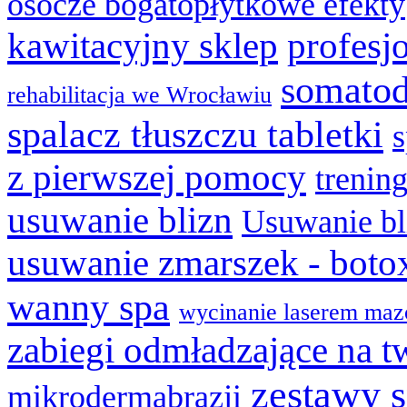
osocze bogatopłytkowe efekty
kawitacyjny sklep
profesj
somatod
rehabilitacja we Wrocławiu
spalacz tłuszczu tabletki
z pierwszej pomocy
trenin
usuwanie blizn
Usuwanie bl
usuwanie zmarszek - boto
wanny spa
wycinanie laserem maz
zabiegi odmładzające na t
zestawy 
mikrodermabrazji