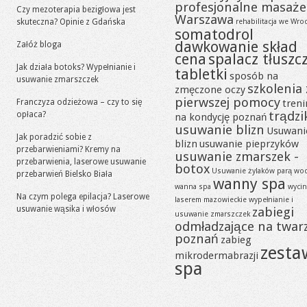
profesjonalne masaże
Czy mezoterapia bezigłowa jest
Warszawa
skuteczna? Opinie z Gdańska
rehabilitacja we Wro
somatodrol
dawkowanie skład
Załóż bloga
cena
spalacz tłuszc
Jak działa botoks? Wypełnianie i
tabletki
sposób na
usuwanie zmarszczek
szkolenia 
zmęczone oczy
pierwszej pomocy
Franczyza odzieżowa – czy to się
tren
trądzi
opłaca?
na kondycję poznań
usuwanie blizn
Usuwani
Jak poradzić sobie z
blizn
usuwanie pieprzyków
przebarwieniami? Kremy na
usuwanie zmarszek -
przebarwienia, laserowe usuwanie
botox
Usuwanie żylaków parą wo
przebarwień Bielsko Biała
wanny spa
wanna spa
wycin
Na czym polega epilacja? Laserowe
laserem mazowieckie
wypełnianie i
usuwanie wąsika i włosów
zabiegi
usuwanie zmarszczek
odmładzające na twar
poznań
zabieg
zesta
mikrodermabrazji
spa