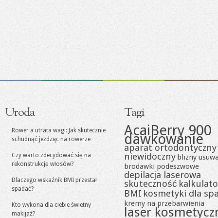
Uroda
Tagi
AcaiBerry 900
Rower a utrata wagi: Jak skutecznie
dawkowanie
schudnąć jeżdżąc na rowerze
aparat ortodontyczny
niewidoczny
Czy warto zdecydować się na
blizny usuw
rekonstrukcję włosów?
brodawki podeszwowe
depilacja laserowa
Dlaczego wskaźnik BMI przestał
skuteczność
kalkulato
spadać?
BMI
kosmetyki dla sp
kremy na przebarwienia
Kto wykona dla ciebie świetny
laser kosmetycz
makijaż?