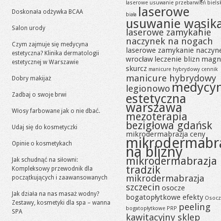
laserowe usuwanie przebarwień biels
laserowe
Doskonała odżywka BCAA
biała
usuwanie wąsik
Salon urody
laserowe zamykanie
naczynek na nogach
Czym zajmuje się medycyna
laserowe zamykanie naczyn
estetyczna? Klinika dermatologii
wrocław
leczenie blizn
magn
estetycznej w Warszawie
skurcz
manicure hybrydowy cennik
manicure hybrydowy
Dobry makijaż
medycy
legionowo
Zadbaj o swoje brwi
estetyczna
warszawa
Włosy farbowane jak o nie dbać.
mezoterapia
bezigłowa gdańsk
Udaj się do kosmetyczki
mikrodermabrazja ceny
mikrodermabr
Opinie o kosmetykach
na blizny
mikrodermabrazja
Jak schudnąć na siłowni:
tradzik
Kompleksowy przewodnik dla
mikrodermabrazja
początkujących i zaawansowanych
szczecin
osocze
Jak działa na nas masaż wodny?
bogatopłytkowe efekty
Osocz
Zestawy, kosmetyki dla spa – wanna
peeling
bogatopłytkowe PRP
SPA
kawitacyjny sklep