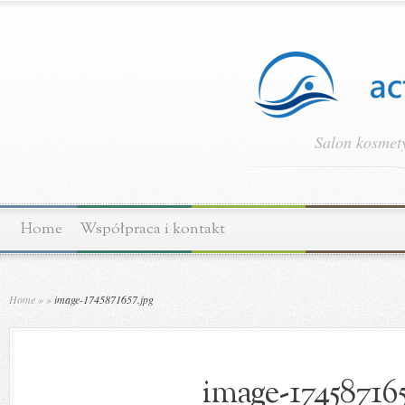
Salon kosmety
Home
Współpraca i kontakt
Home
»
»
image-1745871657.jpg
image-174587165