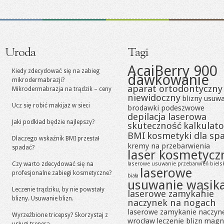
Uroda
Tagi
AcaiBerry 900
Kiedy zdecydować się na zabieg
dawkowanie
mikrodermabrazji?
aparat ortodontyczny
Mikrodermabrazja na trądzik – ceny
niewidoczny
blizny usuw
Ucz się robić makijaż w sieci
brodawki podeszwowe
depilacja laserowa
Jaki podkład będzie najlepszy?
skuteczność
kalkulato
BMI
kosmetyki dla sp
Dlaczego wskaźnik BMI przestał
kremy na przebarwienia
spadać?
laser kosmetycz
Czy warto zdecydować się na
laserowe usuwanie przebarwień biels
laserowe
profesjonalne zabiegi kosmetyczne?
biała
usuwanie wąsik
Leczenie trądziku, by nie powstały
laserowe zamykanie
blizny. Usuwanie blizn.
naczynek na nogach
laserowe zamykanie naczyn
Wyrzeźbione tricepsy? Skorzystaj z
wrocław
leczenie blizn
magn