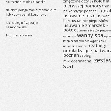
szkolenia 
zmęczone oczy
skuteczna? Opinie z Gdańska
pierwszej pomocy
tren
trądzi
Na czym polega manicure? manicure
na kondycję poznań
hybrydowy cennik Legionowo
usuwanie blizn
Usuwani
blizn
usuwanie pieprzyków
Jaki zabieg u fryzjera jest
usuwanie zmarszek -
najmodniejszy?
botox
Usuwanie żylaków parą wo
wanny spa
Informacje o silene
wanna spa
wycin
laserem mazowieckie
wypełnianie i
zabiegi
usuwanie zmarszczek
odmładzające na twar
poznań
zabieg
zesta
mikrodermabrazji
spa