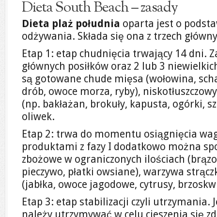
Dieta South Beach – zasady
Dieta plaż południa
oparta jest o podst
odżywania. Składa się ona z trzech główn
Etap 1: etap chudnięcia trwający 14 dni. Z
głównych posiłków oraz 2 lub 3 niewielki
są gotowane chude mięsa (wołowina, scha
drób, owoce morza, ryby), niskotłuszczowy
(np. bakłażan, brokuły, kapusta, ogórki, sz
oliwek.
Etap 2: trwa do momentu osiągnięcia wag
produktami z fazy I dodatkowo można sp
zbożowe w ograniczonych ilościach (brązo
pieczywo, płatki owsiane), warzywa strąc
(jabłka, owoce jagodowe, cytrusy, brzoskwi
Etap 3: etap stabilizacji czyli utrzymania. J
należy utrzymywać w celu cieszenia się z