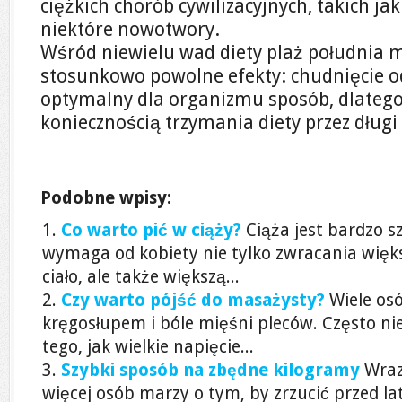
ciężkich chorób cywilizacyjnych, takich ja
niektóre nowotwory.
Wśród niewielu wad diety plaż południa
stosunkowo powolne efekty: chudnięcie o
optymalny dla organizmu sposób, dlatego n
koniecznością trzymania diety przez długi 
Podobne wpisy:
Co warto pić w ciąży?
Ciąża jest bardzo 
wymaga od kobiety nie tylko zwracania więks
ciało, ale także większą...
Czy warto pójść do masażysty?
Wiele os
kręgosłupem i bóle mięśni pleców. Często ni
tego, jak wielkie napięcie...
Szybki sposób na zbędne kilogramy
Wraz
więcej osób marzy o tym, by zrzucić przed l