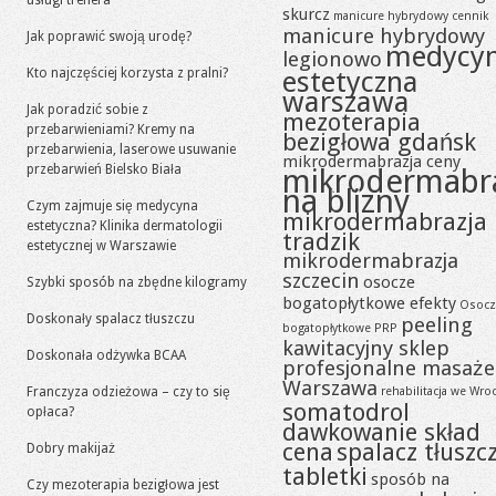
usługi trenera
skurcz
manicure hybrydowy cennik
manicure hybrydowy
Jak poprawić swoją urodę?
medycy
legionowo
Kto najczęściej korzysta z pralni?
estetyczna
warszawa
Jak poradzić sobie z
mezoterapia
przebarwieniami? Kremy na
bezigłowa gdańsk
przebarwienia, laserowe usuwanie
mikrodermabrazja ceny
przebarwień Bielsko Biała
mikrodermabr
na blizny
Czym zajmuje się medycyna
mikrodermabrazja
estetyczna? Klinika dermatologii
tradzik
estetycznej w Warszawie
mikrodermabrazja
szczecin
osocze
Szybki sposób na zbędne kilogramy
bogatopłytkowe efekty
Osocz
Doskonały spalacz tłuszczu
peeling
bogatopłytkowe PRP
kawitacyjny sklep
Doskonała odżywka BCAA
profesjonalne masaże
Warszawa
Franczyza odzieżowa – czy to się
rehabilitacja we Wro
somatodrol
opłaca?
dawkowanie skład
cena
spalacz tłuszc
Dobry makijaż
tabletki
sposób na
Czy mezoterapia bezigłowa jest