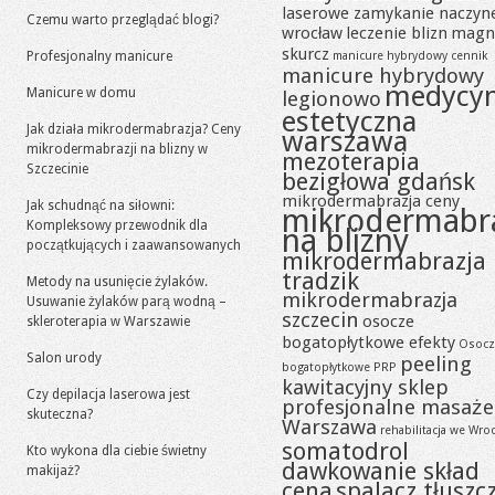
laserowe zamykanie naczyn
Czemu warto przeglądać blogi?
wrocław
leczenie blizn
magn
skurcz
Profesjonalny manicure
manicure hybrydowy cennik
manicure hybrydowy
medycy
Manicure w domu
legionowo
estetyczna
Jak działa mikrodermabrazja? Ceny
warszawa
mikrodermabrazji na blizny w
mezoterapia
Szczecinie
bezigłowa gdańsk
mikrodermabrazja ceny
Jak schudnąć na siłowni:
mikrodermabr
Kompleksowy przewodnik dla
na blizny
początkujących i zaawansowanych
mikrodermabrazja
tradzik
Metody na usunięcie żylaków.
mikrodermabrazja
Usuwanie żylaków parą wodną –
szczecin
osocze
skleroterapia w Warszawie
bogatopłytkowe efekty
Osocz
Salon urody
peeling
bogatopłytkowe PRP
kawitacyjny sklep
Czy depilacja laserowa jest
profesjonalne masaże
skuteczna?
Warszawa
rehabilitacja we Wro
somatodrol
Kto wykona dla ciebie świetny
dawkowanie skład
makijaż?
cena
spalacz tłuszc