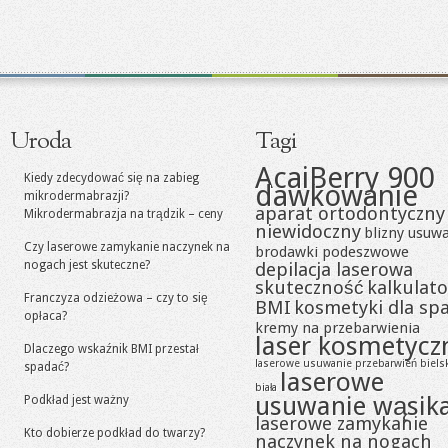
Uroda
Tagi
AcaiBerry 900
Kiedy zdecydować się na zabieg
dawkowanie
mikrodermabrazji?
aparat ortodontyczny
Mikrodermabrazja na trądzik – ceny
niewidoczny
blizny usuw
Czy laserowe zamykanie naczynek na
brodawki podeszwowe
nogach jest skuteczne?
depilacja laserowa
skuteczność
kalkulato
Franczyza odzieżowa – czy to się
BMI
kosmetyki dla sp
opłaca?
kremy na przebarwienia
laser kosmetycz
Dlaczego wskaźnik BMI przestał
laserowe usuwanie przebarwień biels
spadać?
laserowe
biała
usuwanie wąsik
Podkład jest ważny
laserowe zamykanie
Kto dobierze podkład do twarzy?
naczynek na nogach