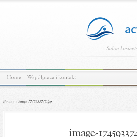
Salon kosmety
Home
Współpraca i kontakt
Home
»
»
image-1745933745.jpg
image-174593374