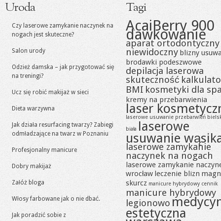
Uroda
Tagi
AcaiBerry 900
Czy laserowe zamykanie naczynek na
dawkowanie
nogach jest skuteczne?
aparat ortodontyczny
niewidoczny
Salon urody
blizny usuw
brodawki podeszwowe
Odzież damska – jak przygotować się
depilacja laserowa
na treningi?
skuteczność
kalkulato
BMI
kosmetyki dla sp
Ucz się robić makijaż w sieci
kremy na przebarwienia
laser kosmetycz
Dieta warzywna
laserowe usuwanie przebarwień biels
laserowe
Jak działa resurfacing twarzy? Zabiegi
biała
odmładzające na twarz w Poznaniu
usuwanie wąsik
laserowe zamykanie
Profesjonalny manicure
naczynek na nogach
laserowe zamykanie naczyn
Dobry makijaż
wrocław
leczenie blizn
magn
skurcz
Załóż bloga
manicure hybrydowy cennik
manicure hybrydowy
medycy
Włosy farbowane jak o nie dbać.
legionowo
estetyczna
Jak poradzić sobie z