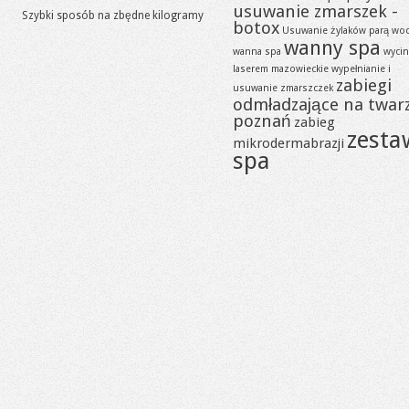
usuwanie zmarszek -
Szybki sposób na zbędne kilogramy
botox
Usuwanie żylaków parą wo
wanny spa
wanna spa
wycin
laserem mazowieckie
wypełnianie i
zabiegi
usuwanie zmarszczek
odmładzające na twar
poznań
zabieg
zesta
mikrodermabrazji
spa