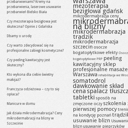
warszawa
przebarwieniami? Kremy na
mezoterapia
przebarwienia, laserowe usuwanie
bezigłowa gdańsk
przebarwień Bielsko Biała
mikrodermabrazja ceny
mikrodermabr
Czy mezoterapia bezigłowa jest
na blizny
skuteczna? Opinie z Gdańska
mikrodermabrazja
tradzik
Dbamy o urodę
mikrodermabrazja
Czy warto zdecydować się na
szczecin
osocze
profesjonalne zabiegi kosmetyczne?
bogatopłytkowe efekty
Osocz
peeling
bogatopłytkowe PRP
Czy peeling kawitacyjny jest
kawitacyjny sklep
skuteczny?
profesjonalne masaże
Warszawa
Kto wykona dla ciebie świetny
rehabilitacja we Wro
somatodrol
makijaż?
dawkowanie skład
Franczyza odzieżowa – czy to się
cena
spalacz tłuszc
opłaca?
tabletki
sposób na
szkolenia 
zmęczone oczy
Manicure w domu
pierwszej pomocy
tren
Jak działa mikrodermabrazja? Ceny
trądzi
na kondycję poznań
mikrodermabrazji na blizny w
usuwanie blizn
Usuwani
Szczecinie
blizn
usuwanie pieprzyków