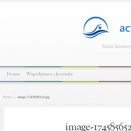
Salon kosmety
Home
Współpraca i kontakt
Home
»
»
image-1745856524.jpg
image-174585652