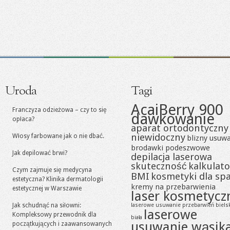
Uroda
Tagi
AcaiBerry 900
Franczyza odzieżowa – czy to się
dawkowanie
opłaca?
aparat ortodontyczny
niewidoczny
Włosy farbowane jak o nie dbać.
blizny usuw
brodawki podeszwowe
Jak depilować brwi?
depilacja laserowa
skuteczność
kalkulato
Czym zajmuje się medycyna
BMI
kosmetyki dla sp
estetyczna? Klinika dermatologii
kremy na przebarwienia
estetycznej w Warszawie
laser kosmetycz
Jak schudnąć na siłowni:
laserowe usuwanie przebarwień biels
laserowe
Kompleksowy przewodnik dla
biała
usuwanie wąsik
początkujących i zaawansowanych