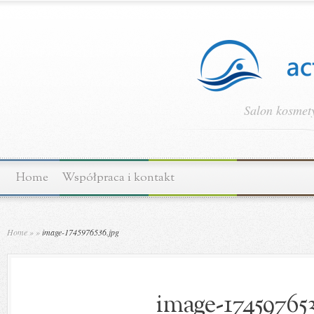
Salon kosmety
Home
Współpraca i kontakt
Home
»
»
image-1745976536.jpg
image-174597653