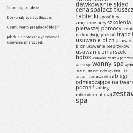
dawkowanie skład
Informacje o silene
cena
spalacz tłuszc
tabletki
sposób na
Doskonały spalacz tłuszczu
szkolenia 
zmęczone oczy
pierwszej pomocy
Czemu warto przeglądać blogi?
tren
trądzi
na kondycję poznań
Jak działa botoks? Wypełnianie i
usuwanie blizn
Usuwani
usuwanie zmarszczek
blizn
usuwanie pieprzyków
usuwanie zmarszek -
botox
Usuwanie żylaków parą wo
wanny spa
wanna spa
wycin
laserem mazowieckie
wypełnianie i
zabiegi
usuwanie zmarszczek
odmładzające na twar
poznań
zabieg
zesta
mikrodermabrazji
spa