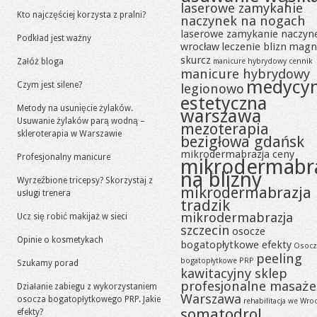
laserowe zamykanie
Kto najczęściej korzysta z pralni?
naczynek na nogach
laserowe zamykanie naczyn
Podkład jest ważny
wrocław
leczenie blizn
magn
skurcz
Załóż bloga
manicure hybrydowy cennik
manicure hybrydowy
medycy
Czym jest silene?
legionowo
estetyczna
Metody na usunięcie żylaków.
warszawa
Usuwanie żylaków parą wodną –
mezoterapia
skleroterapia w Warszawie
bezigłowa gdańsk
mikrodermabrazja ceny
Profesjonalny manicure
mikrodermabr
na blizny
Wyrzeźbione tricepsy? Skorzystaj z
mikrodermabrazja
usługi trenera
tradzik
mikrodermabrazja
Ucz się robić makijaż w sieci
szczecin
osocze
Opinie o kosmetykach
bogatopłytkowe efekty
Osocz
peeling
bogatopłytkowe PRP
Szukamy porad
kawitacyjny sklep
profesjonalne masaże
Działanie zabiegu z wykorzystaniem
Warszawa
osocza bogatopłytkowego PRP. Jakie
rehabilitacja we Wro
somatodrol
efekty?