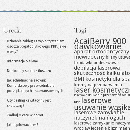
Uroda
Tagi
AcaiBerry 900
Działanie zabiegu z wykorzystaniem
dawkowanie
osocza bogatopłytkowego PRP. Jakie
aparat ortodontyczny
efekty?
niewidoczny
blizny usuw
Informacje o silene
brodawki podeszwowe
depilacja laserowa
Doskonały spalacz tłuszczu
skuteczność
kalkulato
BMI
kosmetyki dla sp
Jak schudnąć na siłowni:
kremy na przebarwienia
Kompleksowy przewodnik dla
laser kosmetycz
początkujących i zaawansowanych
laserowe usuwanie przebarwień biels
laserowe
Czy peeling kawitacyjny jest
biała
usuwanie wąsik
skuteczny?
laserowe zamykanie
Zadbaj o cerę w domu
naczynek na nogach
laserowe zamykanie naczyn
Jak depilować brwi?
wrocław
leczenie blizn
magn