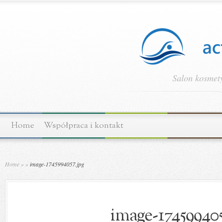
Salon kosmety
Home
Współpraca i kontakt
Home
»
»
image-1745994057.jpg
image-174599405