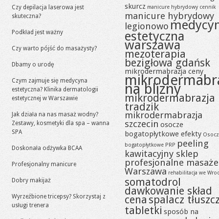
skurcz
Czy depilacja laserowa jest
manicure hybrydowy cennik
manicure hybrydowy
skuteczna?
medycy
legionowo
Podkład jest ważny
estetyczna
warszawa
Czy warto pójść do masażysty?
mezoterapia
bezigłowa gdańsk
Dbamy o urodę
mikrodermabrazja ceny
mikrodermabr
Czym zajmuje się medycyna
na blizny
estetyczna? Klinika dermatologii
mikrodermabrazja
estetycznej w Warszawie
tradzik
mikrodermabrazja
Jak działa na nas masaż wodny?
szczecin
Zestawy, kosmetyki dla spa – wanna
osocze
SPA
bogatopłytkowe efekty
Osocz
peeling
bogatopłytkowe PRP
Doskonała odżywka BCAA
kawitacyjny sklep
profesjonalne masaże
Profesjonalny manicure
Warszawa
rehabilitacja we Wro
somatodrol
Dobry makijaż
dawkowanie skład
Wyrzeźbione tricepsy? Skorzystaj z
cena
spalacz tłuszc
usługi trenera
tabletki
sposób na