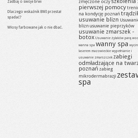
szkolenia 
zmęczone oczy
Zadbaj o swoje brwi
pierwszej pomocy
tren
Dlaczego wskaźnik BMI przestał
trądzi
na kondycję poznań
spadać?
usuwanie blizn
Usuwani
blizn
usuwanie pieprzyków
Włosy farbowane jak o nie dbać.
usuwanie zmarszek -
botox
Usuwanie żylaków parą wo
wanny spa
wanna spa
wycin
laserem mazowieckie
wypełnianie i
zabiegi
usuwanie zmarszczek
odmładzające na twar
poznań
zabieg
zesta
mikrodermabrazji
spa