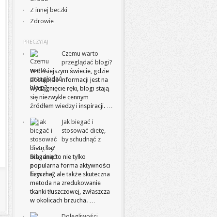
Z innej beczki
Zdrowie
PRECZYTAJ
Czemu warto
przeglądać blogi?
W dzisiejszym świecie, gdzie
dostęp do informacji jest na
wyciągnięcie ręki, blogi stają
się niezwykle cennym
źródłem wiedzy i inspiracji. …
Jak biegać i
stosować dietę,
by schudnąć z
brzucha?
Bieganie to nie tylko
popularna forma aktywności
fizycznej, ale także skuteczna
metoda na zredukowanie
tkanki tłuszczowej, zwłaszcza
w okolicach brzucha. …
Dolegliwości