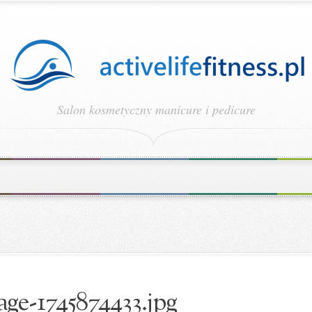
Salon kosmetyczny manicure i pedicure
age-1745874433.jpg