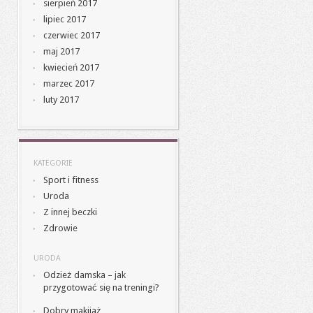
sierpień 2017
lipiec 2017
czerwiec 2017
maj 2017
kwiecień 2017
marzec 2017
luty 2017
KATEGORIE
Sport i fitness
Uroda
Z innej beczki
Zdrowie
URODA
Odzież damska – jak
przygotować się na treningi?
Dobry makijaż