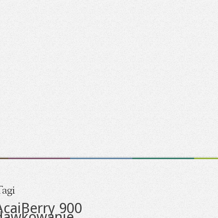
agi
AcaiBerry 900
dawkowanie