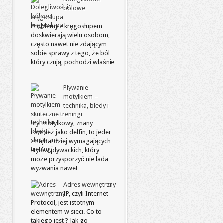
bólowe
kręgosłupa
Problemy z kręgosłupem
doskwierają wielu osobom,
często nawet nie zdającym
sobie sprawy z tego, że ból
który czują, pochodzi właśnie
…
Pływanie
motylkiem –
technika, błędy i
skuteczne treningi
Styl motylkowy, znany
również jako delfin, to jeden
z najbardziej wymagających
stylów pływackich, który
może przysporzyć nie lada
wyzwania nawet …
Adres wewnętrzny
IP, czyli Internet
Protocol, jest istotnym
elementem w sieci. Co to
takiego jest ? Jak go