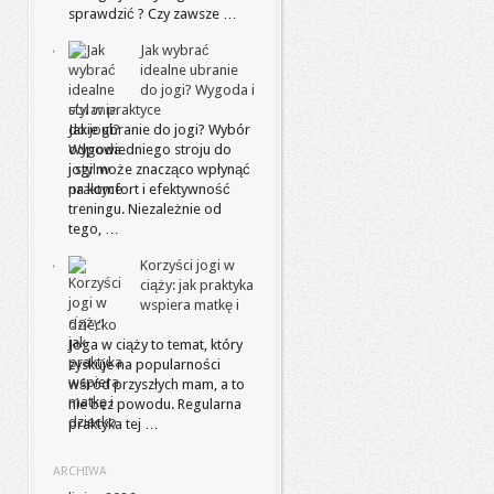
sprawdzić ? Czy zawsze …
Jak wybrać
idealne ubranie
do jogi? Wygoda i
styl w praktyce
Jakie ubranie do jogi? Wybór
odpowiedniego stroju do
jogi może znacząco wpłynąć
na komfort i efektywność
treningu. Niezależnie od
tego, …
Korzyści jogi w
ciąży: jak praktyka
wspiera matkę i
dziecko
Joga w ciąży to temat, który
zyskuje na popularności
wśród przyszłych mam, a to
nie bez powodu. Regularna
praktyka tej …
ARCHIWA