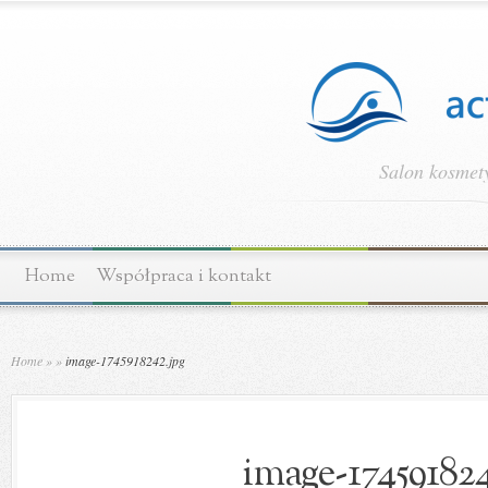
Salon kosmety
Home
Współpraca i kontakt
Home
»
»
image-1745918242.jpg
image-174591824