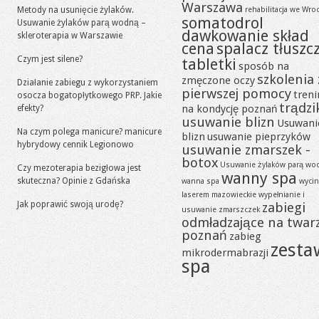
Warszawa
Metody na usunięcie żylaków.
rehabilitacja we Wro
somatodrol
Usuwanie żylaków parą wodną –
dawkowanie skład
skleroterapia w Warszawie
cena
spalacz tłuszc
Czym jest silene?
tabletki
sposób na
szkolenia 
zmęczone oczy
Działanie zabiegu z wykorzystaniem
pierwszej pomocy
tren
osocza bogatopłytkowego PRP. Jakie
trądzi
na kondycję poznań
efekty?
usuwanie blizn
Usuwani
Na czym polega manicure? manicure
blizn
usuwanie pieprzyków
hybrydowy cennik Legionowo
usuwanie zmarszek -
botox
Usuwanie żylaków parą wo
Czy mezoterapia bezigłowa jest
wanny spa
skuteczna? Opinie z Gdańska
wanna spa
wycin
laserem mazowieckie
wypełnianie i
Jak poprawić swoją urodę?
zabiegi
usuwanie zmarszczek
odmładzające na twar
poznań
zabieg
zesta
mikrodermabrazji
spa