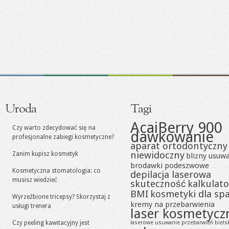
Uroda
Tagi
AcaiBerry 900
Czy warto zdecydować się na
dawkowanie
profesjonalne zabiegi kosmetyczne?
aparat ortodontyczny
niewidoczny
Zanim kupisz kosmetyk
blizny usuw
brodawki podeszwowe
Kosmetyczna stomatologia: co
depilacja laserowa
musisz wiedzieć
skuteczność
kalkulato
BMI
kosmetyki dla sp
Wyrzeźbione tricepsy? Skorzystaj z
kremy na przebarwienia
usługi trenera
laser kosmetycz
Czy peeling kawitacyjny jest
laserowe usuwanie przebarwień biels