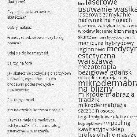
laserowe
skuteczny?
biała
usuwanie wąsik
Czy depilacja laserowa jest
laserowe zamykanie
skuteczna?
naczynek na nogach
laserowe zamykanie naczyn
Dobry makijaż
wrocław
leczenie blizn
magn
skurcz
Franczyza odzieżowa – czy to się
manicure hybrydowy cennik
manicure hybrydowy
opłaca?
medycy
legionowo
Udaj się do kosmetyczki
estetyczna
warszawa
Zajrzyj na fora
mezoterapia
bezigłowa gdańsk
Jak skutecznie pozbyć się pieprzyków?
mikrodermabrazja ceny
usuwanie, wycinanie laserem
mikrodermabr
brodawek podeszwowych –
na blizny
mazowieckie
mikrodermabrazja
tradzik
Szukamy porad
mikrodermabrazja
szczecin
Kto najczęściej korzysta z pralni?
osocze
bogatopłytkowe efekty
Osocz
Czym zajmuje się medycyna
peeling
bogatopłytkowe PRP
estetyczna? Klinika dermatologii
kawitacyjny sklep
estetycznej w Warszawie
profesjonalne masaże