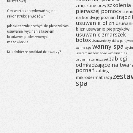
tłuszczowej
szkolenia 
zmęczone oczy
pierwszej pomocy
Czy warto zdecydować się na
tren
trądzi
rekonstrukcję włosów?
na kondycję poznań
usuwanie blizn
Usuwani
Jak skutecznie pozbyć się pieprzyków?
blizn
usuwanie pieprzyków
usuwanie, wycinanie laserem
usuwanie zmarszek -
brodawek podeszwowych –
botox
Usuwanie żylaków parą wo
mazowieckie
wanny spa
wanna spa
wycin
Kto dobierze podkład do twarzy?
laserem mazowieckie
wypełnianie i
zabiegi
usuwanie zmarszczek
odmładzające na twar
poznań
zabieg
zesta
mikrodermabrazji
spa