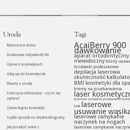
Uroda
Tagi
AcaiBerry 900
Manicure w domu
dawkowanie
aparat ortodontyczny
Doskonała odżywka BCAA
niewidoczny
blizny usuw
Opinie o kosmetykach
brodawki podeszwowe
depilacja laserowa
Udaj się do kosmetyczki
skuteczność
kalkulato
BMI
kosmetyki dla sp
Dbamy o urodę
kremy na przebarwienia
laser kosmetycz
Franczyza odzieżowa – czy to się
opłaca?
laserowe usuwanie przebarwień biels
laserowe
biała
Zanim kupisz kosmetyk
usuwanie wąsik
laserowe zamykanie
Szybki sposób na zbędne kilogramy
naczynek na nogach
laserowe zamykanie naczyn
Jak poradzić sobie z