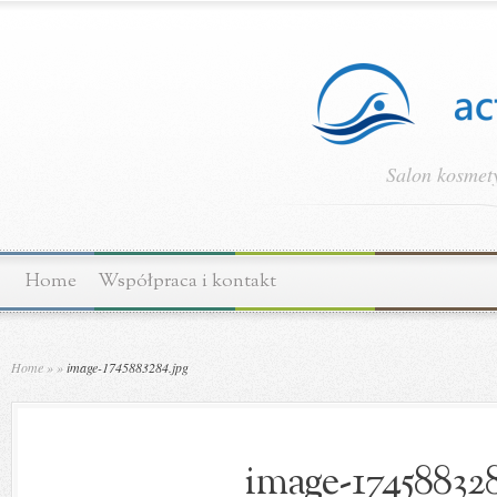
Salon kosmety
Home
Współpraca i kontakt
Home
»
»
image-1745883284.jpg
image-174588328