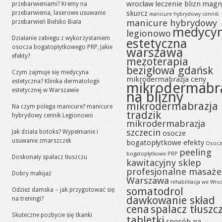
wrocław
leczenie blizn
magn
przebarwieniami? Kremy na
skurcz
przebarwienia, laserowe usuwanie
manicure hybrydowy cennik
manicure hybrydowy
przebarwień Bielsko Biała
medycy
legionowo
Działanie zabiegu z wykorzystaniem
estetyczna
osocza bogatopłytkowego PRP. Jakie
warszawa
efekty?
mezoterapia
bezigłowa gdańsk
Czym zajmuje się medycyna
mikrodermabrazja ceny
estetyczna? Klinika dermatologii
mikrodermabr
estetycznej w Warszawie
na blizny
mikrodermabrazja
Na czym polega manicure? manicure
tradzik
hybrydowy cennik Legionowo
mikrodermabrazja
szczecin
Jak działa botoks? Wypełnianie i
osocze
usuwanie zmarszczek
bogatopłytkowe efekty
Osocz
peeling
bogatopłytkowe PRP
Doskonały spalacz tłuszczu
kawitacyjny sklep
profesjonalne masaże
Dobry makijaż
Warszawa
rehabilitacja we Wro
somatodrol
Odzież damska – jak przygotować się
dawkowanie skład
na treningi?
cena
spalacz tłuszc
Skuteczne pozbycie się tkanki
tabletki
sposób na