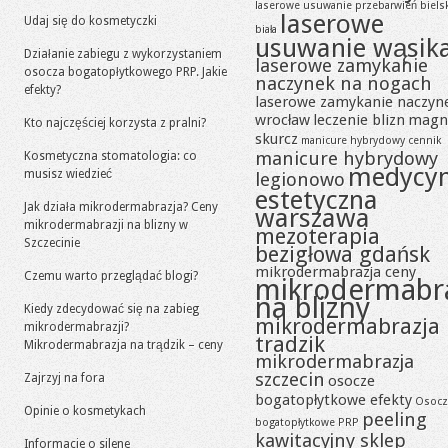
laserowe usuwanie przebarwień biels
laserowe
Udaj się do kosmetyczki
biała
usuwanie wąsik
Działanie zabiegu z wykorzystaniem
laserowe zamykanie
osocza bogatopłytkowego PRP. Jakie
naczynek na nogach
efekty?
laserowe zamykanie naczyn
wrocław
leczenie blizn
magn
Kto najczęściej korzysta z pralni?
skurcz
manicure hybrydowy cennik
manicure hybrydowy
Kosmetyczna stomatologia: co
medycy
musisz wiedzieć
legionowo
estetyczna
Jak działa mikrodermabrazja? Ceny
warszawa
mikrodermabrazji na blizny w
mezoterapia
Szczecinie
bezigłowa gdańsk
mikrodermabrazja ceny
Czemu warto przeglądać blogi?
mikrodermabr
na blizny
Kiedy zdecydować się na zabieg
mikrodermabrazja
mikrodermabrazji?
tradzik
Mikrodermabrazja na trądzik – ceny
mikrodermabrazja
szczecin
Zajrzyj na fora
osocze
bogatopłytkowe efekty
Osocz
Opinie o kosmetykach
peeling
bogatopłytkowe PRP
kawitacyjny sklep
Informacje o silene