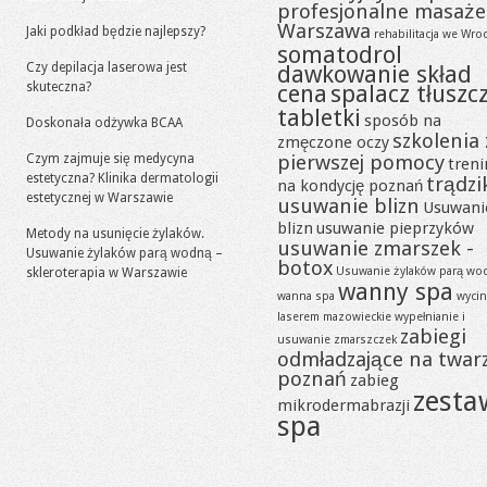
profesjonalne masaże
Warszawa
Jaki podkład będzie najlepszy?
rehabilitacja we Wro
somatodrol
Czy depilacja laserowa jest
dawkowanie skład
skuteczna?
cena
spalacz tłuszc
tabletki
sposób na
Doskonała odżywka BCAA
szkolenia 
zmęczone oczy
pierwszej pomocy
Czym zajmuje się medycyna
tren
estetyczna? Klinika dermatologii
trądzi
na kondycję poznań
estetycznej w Warszawie
usuwanie blizn
Usuwani
blizn
usuwanie pieprzyków
Metody na usunięcie żylaków.
usuwanie zmarszek -
Usuwanie żylaków parą wodną –
botox
Usuwanie żylaków parą wo
skleroterapia w Warszawie
wanny spa
wanna spa
wycin
laserem mazowieckie
wypełnianie i
zabiegi
usuwanie zmarszczek
odmładzające na twar
poznań
zabieg
zesta
mikrodermabrazji
spa