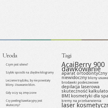
Uroda
Tagi
AcaiBerry 900
Czym jest silene?
dawkowanie
aparat ortodontyczny
Szybki sposób na zbędne kilogramy
niewidoczny
blizny usuw
Leczenie trądziku, by nie powstały
brodawki podeszwowe
blizny. Usuwanie blizn.
depilacja laserowa
skuteczność
kalkulato
Gdy oczy są zmęczone
BMI
kosmetyki dla sp
kremy na przebarwienia
Czy peeling kawitacyjny jest
laser kosmetycz
skuteczny?