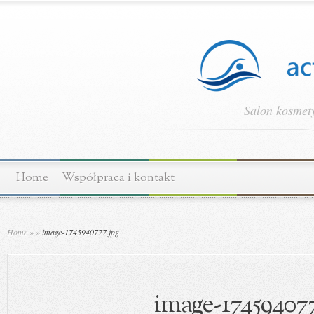
Salon kosmety
Home
Współpraca i kontakt
Home
»
»
image-1745940777.jpg
image-174594077