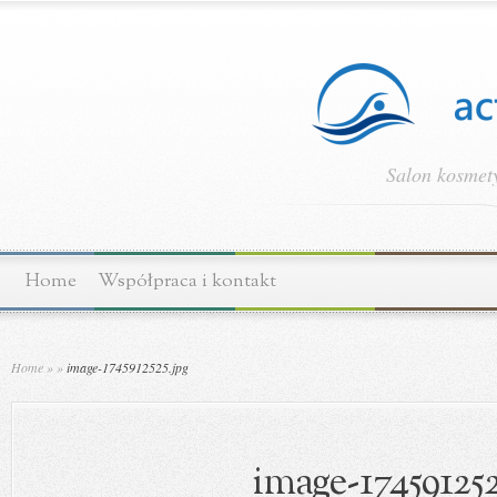
Salon kosmety
Home
Współpraca i kontakt
Home
»
»
image-1745912525.jpg
image-174591252