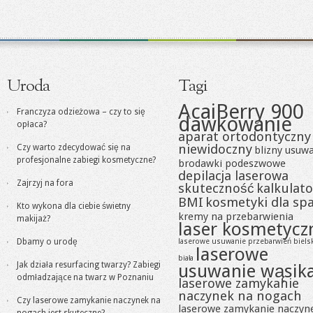
Uroda
Tagi
AcaiBerry 900
Franczyza odzieżowa – czy to się
dawkowanie
opłaca?
aparat ortodontyczny
niewidoczny
Czy warto zdecydować się na
blizny usuw
profesjonalne zabiegi kosmetyczne?
brodawki podeszwowe
depilacja laserowa
Zajrzyj na fora
skuteczność
kalkulato
BMI
kosmetyki dla sp
Kto wykona dla ciebie świetny
kremy na przebarwienia
makijaż?
laser kosmetycz
Dbamy o urodę
laserowe usuwanie przebarwień biels
laserowe
biała
Jak działa resurfacing twarzy? Zabiegi
usuwanie wąsik
odmładzające na twarz w Poznaniu
laserowe zamykanie
naczynek na nogach
Czy laserowe zamykanie naczynek na
laserowe zamykanie naczyn