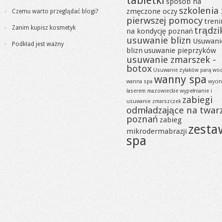
tabletki
sposób na
szkolenia 
zmęczone oczy
Czemu warto przeglądać blogi?
pierwszej pomocy
tren
Zanim kupisz kosmetyk
trądzi
na kondycję poznań
usuwanie blizn
Usuwani
Podkład jest ważny
blizn
usuwanie pieprzyków
usuwanie zmarszek -
botox
Usuwanie żylaków parą wo
wanny spa
wanna spa
wycin
laserem mazowieckie
wypełnianie i
zabiegi
usuwanie zmarszczek
odmładzające na twar
poznań
zabieg
zesta
mikrodermabrazji
spa