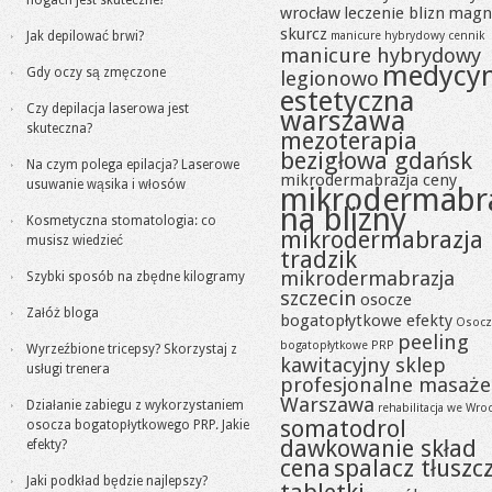
nogach jest skuteczne?
wrocław
leczenie blizn
magn
skurcz
Jak depilować brwi?
manicure hybrydowy cennik
manicure hybrydowy
medycy
Gdy oczy są zmęczone
legionowo
estetyczna
Czy depilacja laserowa jest
warszawa
skuteczna?
mezoterapia
bezigłowa gdańsk
Na czym polega epilacja? Laserowe
mikrodermabrazja ceny
usuwanie wąsika i włosów
mikrodermabr
na blizny
Kosmetyczna stomatologia: co
mikrodermabrazja
musisz wiedzieć
tradzik
mikrodermabrazja
Szybki sposób na zbędne kilogramy
szczecin
osocze
Załóż bloga
bogatopłytkowe efekty
Osocz
peeling
bogatopłytkowe PRP
Wyrzeźbione tricepsy? Skorzystaj z
kawitacyjny sklep
usługi trenera
profesjonalne masaże
Warszawa
Działanie zabiegu z wykorzystaniem
rehabilitacja we Wro
somatodrol
osocza bogatopłytkowego PRP. Jakie
dawkowanie skład
efekty?
cena
spalacz tłuszc
Jaki podkład będzie najlepszy?