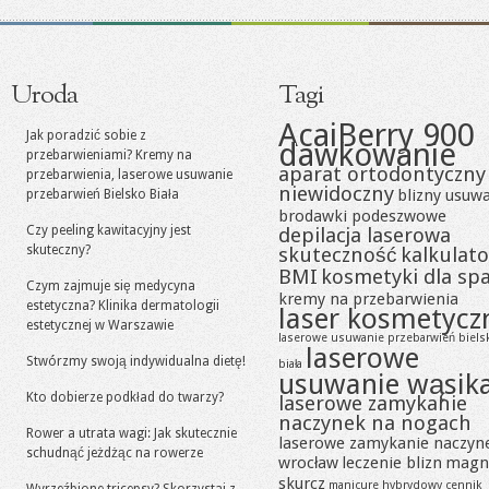
Uroda
Tagi
AcaiBerry 900
Jak poradzić sobie z
dawkowanie
przebarwieniami? Kremy na
aparat ortodontyczny
przebarwienia, laserowe usuwanie
niewidoczny
blizny usuw
przebarwień Bielsko Biała
brodawki podeszwowe
Czy peeling kawitacyjny jest
depilacja laserowa
skuteczny?
skuteczność
kalkulato
BMI
kosmetyki dla sp
Czym zajmuje się medycyna
kremy na przebarwienia
estetyczna? Klinika dermatologii
laser kosmetycz
estetycznej w Warszawie
laserowe usuwanie przebarwień biels
laserowe
Stwórzmy swoją indywidualna dietę!
biała
usuwanie wąsik
Kto dobierze podkład do twarzy?
laserowe zamykanie
naczynek na nogach
Rower a utrata wagi: Jak skutecznie
laserowe zamykanie naczyn
schudnąć jeżdżąc na rowerze
wrocław
leczenie blizn
magn
skurcz
manicure hybrydowy cennik