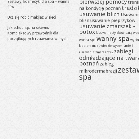
pierwszej pomocy
Zestawy, kosmetyki dla spa – wanna
tren
trądzi
SPA
na kondycję poznań
usuwanie blizn
Usuwani
Ucz się robić makijaż w sieci
blizn
usuwanie pieprzyków
usuwanie zmarszek -
Jak schudnąć na siłowni:
botox
Usuwanie żylaków parą wo
Kompleksowy przewodnik dla
wanny spa
początkujących i zaawansowanych
wanna spa
wycin
laserem mazowieckie
wypełnianie i
zabiegi
usuwanie zmarszczek
odmładzające na twar
poznań
zabieg
zesta
mikrodermabrazji
spa