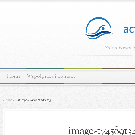
Salon kosmety
Home
Współpraca i kontakt
Home
»
»
image-1745891345.jpg
image-174589134