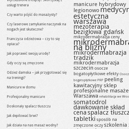
Wyrzeźbione tricepsy? Skorzystaj z
manicure hybrydowy
usługi trenera
medycy
legionowo
estetyczna
Czy warto pójść do masażysty?
warszawa
Czy laserowe zamykanie naczynek na
mezoterapia
nogach jest skuteczne?
bezigłowa gdańsk
mikrodermabrazja ceny
Franczyza odzieżowa – czy to się
mikrodermabr
opłaca?
na blizny
mikrodermabrazja
Jak poprawić swoją urodę?
tradzik
mikrodermabrazja
Gdy oczy są zmęczone
szczecin
osocze
Odzież damska – jak przygotować się
bogatopłytkowe efekty
Osocz
na treningi?
peeling
bogatopłytkowe PRP
kawitacyjny sklep
Manicure w domu
profesjonalne masaże
Warszawa
Profesjonalny manicure
rehabilitacja we Wro
somatodrol
dawkowanie skład
Doskonały spalacz tłuszczu
cena
spalacz tłuszc
Jak depilować brwi?
tabletki
sposób na
szkolenia 
zmęczone oczy
Jak działa na nas masaż wodny?