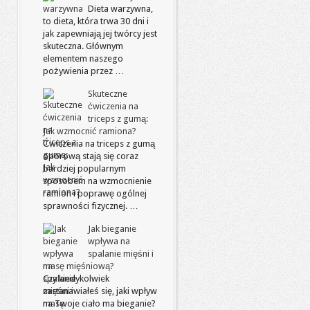
Dieta warzywna,
to dieta, która trwa 30 dni i
jak zapewniają jej twórcy jest
skuteczna. Głównym
elementem naszego
pożywienia przez …
Skuteczne
ćwiczenia na
triceps z gumą:
Jak wzmocnić ramiona?
Ćwiczenia na triceps z gumą
oporową stają się coraz
bardziej popularnym
sposobem na wzmocnienie
ramion i poprawę ogólnej
sprawności fizycznej. …
Jak bieganie
wpływa na
spalanie mięśni i
masę mięśniową?
Czy kiedykolwiek
zastanawiałeś się, jaki wpływ
na Twoje ciało ma bieganie?