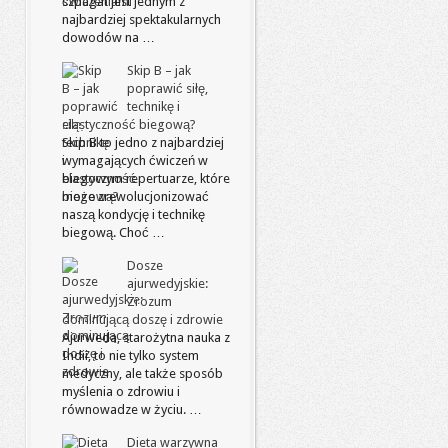
szpagat jest jednym z
najbardziej spektakularnych
dowodów na …
Skip B – jak
poprawić siłę,
technikę i
elastyczność biegową?
Skip B to jedno z najbardziej
wymagających ćwiczeń w
biegowym repertuarze, które
może zrewolucjonizować
naszą kondycję i technikę
biegową. Choć …
Dosze
ajurwedyjskie:
Zrozum
dominującą doszę i zdrowie
Ajurweda, starożytna nauka z
Indii, to nie tylko system
medyczny, ale także sposób
myślenia o zdrowiu i
równowadze w życiu. …
Dieta warzywna