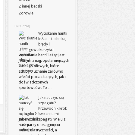
Z innej beczki
Zdrowie
PRECZYTAJ
Wyciskanie hantli
leżąc – technika,
błędy i
treningowe korzyści
Wyciskanie hantli leżąc jest
jednym z najpopularniejszych
ćwiczeń siłowych, które
zdobyło uznanie zarówno
wśród początkujących, jak i
doświadczonych
sportowców. To …
Jak nauczyć się
szpagatu?
Przewodnik krok
po kroku z ćwiczeniami
Jak zrobić szpagat? Wielu z
nas marzy o osiągnięciu
pełnej elastyczności, a