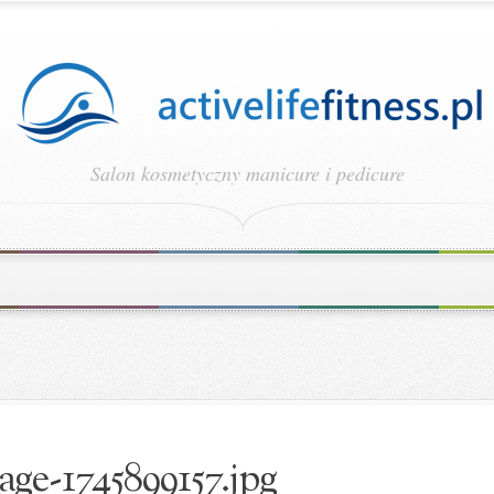
Salon kosmetyczny manicure i pedicure
age-1745899157.jpg