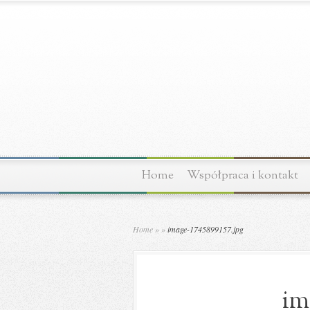
Home
Współpraca i kontakt
Home
»
»
image-1745899157.jpg
im