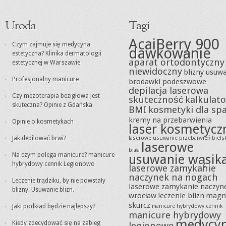
Uroda
Tagi
AcaiBerry 900
Czym zajmuje się medycyna
dawkowanie
estetyczna? Klinika dermatologii
aparat ortodontyczny
estetycznej w Warszawie
niewidoczny
blizny usuw
Profesjonalny manicure
brodawki podeszwowe
depilacja laserowa
Czy mezoterapia bezigłowa jest
skuteczność
kalkulato
skuteczna? Opinie z Gdańska
BMI
kosmetyki dla sp
kremy na przebarwienia
Opinie o kosmetykach
laser kosmetycz
Jak depilować brwi?
laserowe usuwanie przebarwień biels
laserowe
biała
Na czym polega manicure? manicure
usuwanie wąsik
hybrydowy cennik Legionowo
laserowe zamykanie
naczynek na nogach
Leczenie trądziku, by nie powstały
laserowe zamykanie naczyn
blizny. Usuwanie blizn.
wrocław
leczenie blizn
magn
skurcz
Jaki podkład będzie najlepszy?
manicure hybrydowy cennik
manicure hybrydowy
medycy
Kiedy zdecydować się na zabieg
legionowo