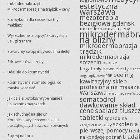
mikrodermabrazji?
estetyczna
Mikrodermabrazja na trądzik – ceny
warszawa
mezoterapia
Kto wykona dla ciebie świetny
bezigłowa gdańsk
makijaż?
mikrodermabrazja ceny
mikrodermabr
Wyrzeźbione tricepsy? Skorzystaj z
na blizny
usługi trenera
mikrodermabrazja
tradzik
Stwórzmy swoją indywidualna dietę!
mikrodermabrazja
szczecin
Zdrowe i równe zęby
osocze
bogatopłytkowe efekty
Osocz
Udaj się do kosmetyczki
peeling
bogatopłytkowe PRP
kawitacyjny sklep
Kosmetyczna stomatologia: co
profesjonalne masaże
musisz wiedzieć
Warszawa
rehabilitacja we Wro
somatodrol
Jak działa botoks? Wypełnianie i
dawkowanie skład
usuwanie zmarszczek
cena
spalacz tłuszc
Jak schudnąć na siłowni:
tabletki
sposób na
Kompleksowy przewodnik dla
szkolenia 
zmęczone oczy
początkujących i zaawansowanych
pierwszej pomocy
tren
trądzi
Zajrzyj na fora
na kondycję poznań