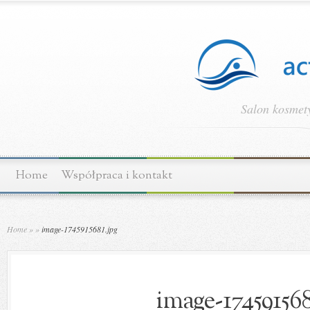
Salon kosmety
Home
Współpraca i kontakt
Home
»
»
image-1745915681.jpg
image-174591568