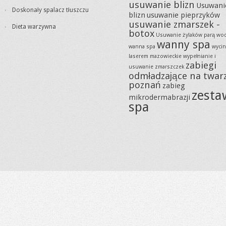
usuwanie blizn
Usuwani
Doskonały spalacz tłuszczu
blizn
usuwanie pieprzyków
usuwanie zmarszek -
Dieta warzywna
botox
Usuwanie żylaków parą wo
wanny spa
wanna spa
wycin
laserem mazowieckie
wypełnianie i
zabiegi
usuwanie zmarszczek
odmładzające na twar
poznań
zabieg
zesta
mikrodermabrazji
spa