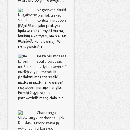
w prawidłowym rozwoju …
Negatywne skutki
jogi: Jak unikać
kontuzji i urazów?
Joga, znana jako praktyka
łącząca ciało, umysł i ducha,
ma wiele korzyści, ale nie jest
wolna od kontrowersji. W
rzeczywistości, …
Ile kalorii możesz
spalić podczas
jazdy na rowerze?
Praktyczny przewodnik
Ile kalorii możesz spalić
podczas jazdy na rowerze?
To pytanie nurtuje nie tylko
tych, którzy pragną
zredukować masę ciała, ale
…
Chaturanga
Dandasana – jak
poprawnie ją
wykonać i jej korzyści