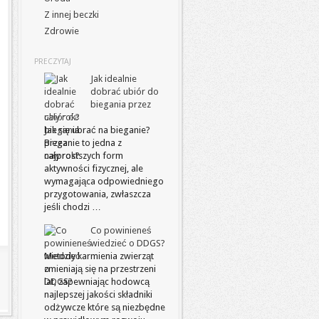
Z innej beczki
Zdrowie
PRECZYTAJ
Jak idealnie
dobrać ubiór do
biegania przez
cały rok?
Jak się ubrać na bieganie?
Bieganie to jedna z
najprostszych form
aktywności fizycznej, ale
wymagająca odpowiedniego
przygotowania, zwłaszcza
jeśli chodzi …
Co powinieneś
wiedzieć o DDGS?
Metody karmienia zwierząt
zmieniają się na przestrzeni
lat, zapewniając hodowcą
najlepszej jakości składniki
odżywcze które są niezbędne