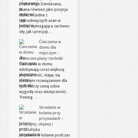
Chaturanga Dandasana,
znana również jako pozycja
deski, to jedna z
najtrudniejszych asan w
jodze, wymagająca zarówno
siły, jak i precyzji. …
Ćwiczenia w
domu dla
mężczyzn –
skuteczne plany i techniki
Ćwiczenia w domu
zdobywają coraz większą
popularność, stając się
idealnym rozwiązaniem dla
tych, którzy cenią sobie
wygodę oraz elastyczność.
Trening …
Strzelanie w
kolanie przy
przysiadach –
przyczyny, objawy i
profilaktyka
Strzelanie w kolanie podczas