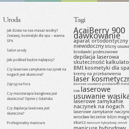
Uroda
Tagi
AcaiBerry 900
Jak działa na nas masaż wodny?
dawkowanie
Zestawy, kosmetyki dla spa – wanna
aparat ortodontyczny
SPA
niewidoczny
blizny usuw
Salon urody
brodawki podeszwowe
depilacja laserowa
Jaki podkład będzie najlepszy?
skuteczność
kalkulato
BMI
kosmetyki dla sp
Czy laserowe zamykanie naczynek na
kremy na przebarwienia
nogach jest skuteczne?
laser kosmetycz
Zajrzyj na fora
laserowe usuwanie przebarwień biels
laserowe
biała
Czy mezoterapia bezigłowa jest
usuwanie wąsik
skuteczna? Opinie z Gdańska
laserowe zamykanie
naczynek na nogach
Czy depilacja laserowa jest
laserowe zamykanie naczyn
skuteczna?
wrocław
leczenie blizn
magn
skurcz
Profesjonalny manicure
manicure hybrydowy cennik
manicure hybrydowy