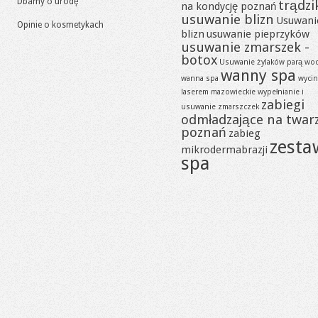
Dbamy o urodę
trądzi
na kondycję poznań
usuwanie blizn
Usuwani
Opinie o kosmetykach
blizn
usuwanie pieprzyków
usuwanie zmarszek -
botox
Usuwanie żylaków parą wo
wanny spa
wanna spa
wycin
laserem mazowieckie
wypełnianie i
zabiegi
usuwanie zmarszczek
odmładzające na twar
poznań
zabieg
zesta
mikrodermabrazji
spa