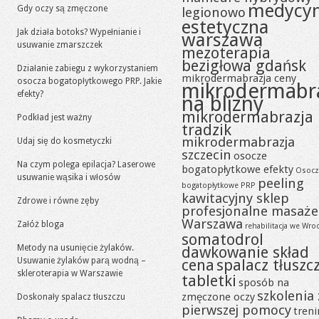
medycy
Gdy oczy są zmęczone
legionowo
estetyczna
Jak działa botoks? Wypełnianie i
warszawa
usuwanie zmarszczek
mezoterapia
bezigłowa gdańsk
Działanie zabiegu z wykorzystaniem
mikrodermabrazja ceny
osocza bogatopłytkowego PRP. Jakie
mikrodermabr
efekty?
na blizny
mikrodermabrazja
Podkład jest ważny
tradzik
mikrodermabrazja
Udaj się do kosmetyczki
szczecin
osocze
Na czym polega epilacja? Laserowe
bogatopłytkowe efekty
Osocz
usuwanie wąsika i włosów
peeling
bogatopłytkowe PRP
kawitacyjny sklep
Zdrowe i równe zęby
profesjonalne masaże
Warszawa
Załóż bloga
rehabilitacja we Wro
somatodrol
Metody na usunięcie żylaków.
dawkowanie skład
Usuwanie żylaków parą wodną –
cena
spalacz tłuszc
skleroterapia w Warszawie
tabletki
sposób na
szkolenia 
zmęczone oczy
Doskonały spalacz tłuszczu
pierwszej pomocy
tren