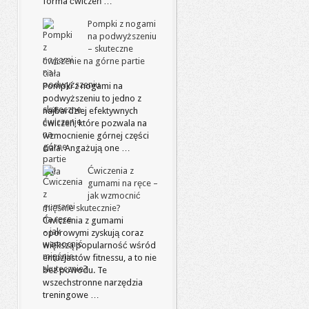
forma ćwiczeń …
Pompki z nogami
na podwyższeniu
– skuteczne
ćwiczenie na górne partie
ciała
Pompki z nogami na
podwyższeniu to jedno z
najbardziej efektywnych
ćwiczeń, które pozwala na
wzmocnienie górnej części
ciała. Angażują one …
Ćwiczenia z
gumami na ręce –
jak wzmocnić
mięśnie skutecznie?
Ćwiczenia z gumami
oporowymi zyskują coraz
większą popularność wśród
entuzjastów fitnessu, a to nie
bez powodu. Te
wszechstronne narzędzia
treningowe …