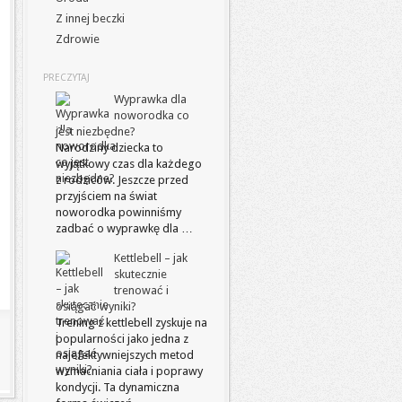
Z innej beczki
Zdrowie
PRECZYTAJ
Wyprawka dla
noworodka co
jest niezbędne?
Narodziny dziecka to
wyjątkowy czas dla każdego
z rodziców. Jeszcze przed
przyjściem na świat
noworodka powinniśmy
zadbać o wyprawkę dla …
Kettlebell – jak
skutecznie
trenować i
osiągać wyniki?
Trening z kettlebell zyskuje na
popularności jako jedna z
najefektywniejszych metod
wzmacniania ciała i poprawy
kondycji. Ta dynamiczna