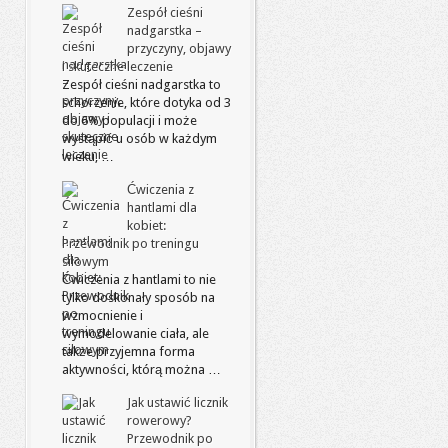
Zespół cieśni
nadgarstka –
przyczyny, objawy
i skuteczne leczenie
Zespół cieśni nadgarstka to
schorzenie, które dotyka od 3
do 6% populacji i może
wystąpić u osób w każdym
wieku, …
Ćwiczenia z
hantlami dla
kobiet:
Przewodnik po treningu
siłowym
Ćwiczenia z hantlami to nie
tylko doskonały sposób na
wzmocnienie i
wymodelowanie ciała, ale
także przyjemna forma
aktywności, którą można …
Jak ustawić licznik
rowerowy?
Przewodnik po