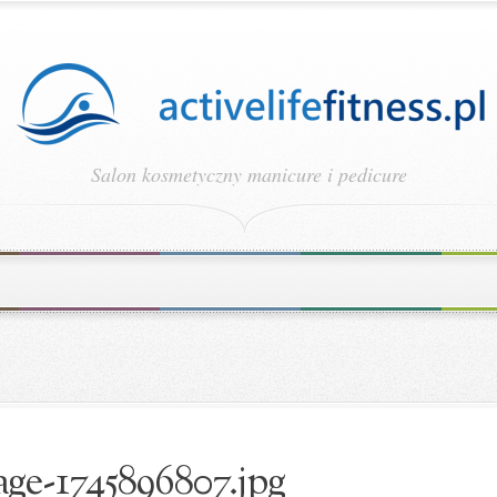
Salon kosmetyczny manicure i pedicure
ge-1745896807.jpg