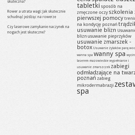
skuteczna?
tabletki
sposób na
szkolenia 
Rower a utrata wagi: Jak skutecznie
zmęczone oczy
pierwszej pomocy
schudnąć jeżdżąc na rowerze
tren
trądzi
na kondycję poznań
Czy laserowe zamykanie naczynek na
usuwanie blizn
Usuwani
nogach jest skuteczne?
blizn
usuwanie pieprzyków
usuwanie zmarszek -
botox
Usuwanie żylaków parą wo
wanny spa
wanna spa
wycin
laserem mazowieckie
wypełnianie i
zabiegi
usuwanie zmarszczek
odmładzające na twar
poznań
zabieg
zesta
mikrodermabrazji
spa