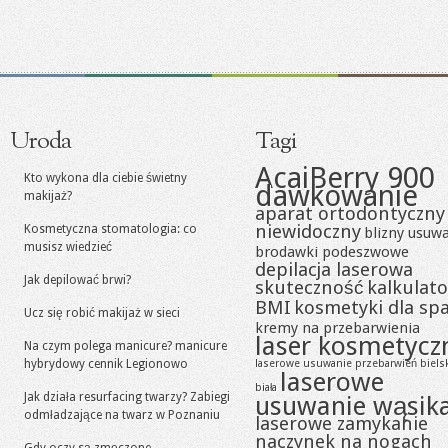
Uroda
Tagi
AcaiBerry 900
Kto wykona dla ciebie świetny
dawkowanie
makijaż?
aparat ortodontyczny
niewidoczny
Kosmetyczna stomatologia: co
blizny usuw
musisz wiedzieć
brodawki podeszwowe
depilacja laserowa
Jak depilować brwi?
skuteczność
kalkulato
BMI
kosmetyki dla sp
Ucz się robić makijaż w sieci
kremy na przebarwienia
laser kosmetycz
Na czym polega manicure? manicure
hybrydowy cennik Legionowo
laserowe usuwanie przebarwień biels
laserowe
biała
Jak działa resurfacing twarzy? Zabiegi
usuwanie wąsik
odmładzające na twarz w Poznaniu
laserowe zamykanie
naczynek na nogach