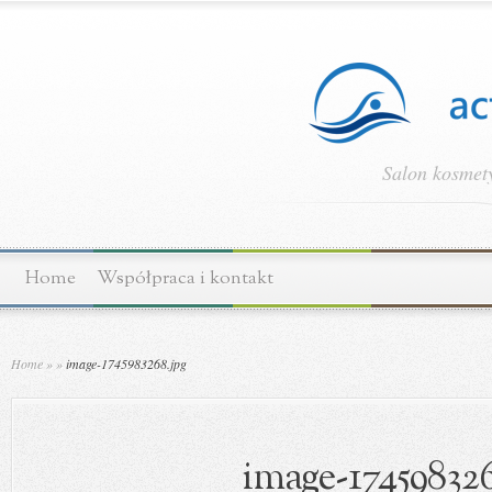
Salon kosmety
Home
Współpraca i kontakt
Home
»
»
image-1745983268.jpg
image-174598326