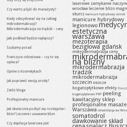
Gdy oczy są zmęczone
laserowe zamykanie naczyn
wrocław
leczenie blizn
magn
Czy warto pójść do masażysty?
skurcz
manicure hybrydowy cennik
manicure hybrydowy
Kiedy zdecydować się na zabieg
medycy
mikrodermabrazji?
legionowo
Mikrodermabrazja na trądzik – ceny
estetyczna
warszawa
Jaki podkład będzie najlepszy?
mezoterapia
bezigłowa gdańsk
Szukamy porad
mikrodermabrazja ceny
mikrodermabr
Franczyza odzieżowa – czy to się
na blizny
opłaca?
mikrodermabrazja
tradzik
Opinie o kosmetykach
mikrodermabrazja
Jak poprawić swoją urodę?
szczecin
osocze
bogatopłytkowe efekty
Osocz
Załóż bloga
peeling
bogatopłytkowe PRP
kawitacyjny sklep
Profesjonalny manicure
profesjonalne masaże
Warszawa
Jak skutecznie pozbyć się rozstępów i
rehabilitacja we Wro
blizn? Leczenie i usuwanie blizn
somatodrol
dawkowanie skład
Czy depilacja laserowa jest
cena
spalacz tłuszc